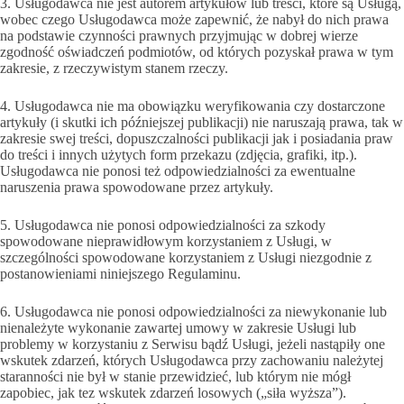
3. Usługodawca nie jest autorem artykułów lub treści, które są Usługą,
wobec czego Usługodawca może zapewnić, że nabył do nich prawa
na podstawie czynności prawnych przyjmując w dobrej wierze
zgodność oświadczeń podmiotów, od których pozyskał prawa w tym
zakresie, z rzeczywistym stanem rzeczy.
4. Usługodawca nie ma obowiązku weryfikowania czy dostarczone
artykuły (i skutki ich późniejszej publikacji) nie naruszają prawa, tak w
zakresie swej treści, dopuszczalności publikacji jak i posiadania praw
do treści i innych użytych form przekazu (zdjęcia, grafiki, itp.).
Usługodawca nie ponosi też odpowiedzialności za ewentualne
naruszenia prawa spowodowane przez artykuły.
5. Usługodawca nie ponosi odpowiedzialności za szkody
spowodowane nieprawidłowym korzystaniem z Usługi, w
szczególności spowodowane korzystaniem z Usługi niezgodnie z
postanowieniami niniejszego Regulaminu.
6. Usługodawca nie ponosi odpowiedzialności za niewykonanie lub
nienależyte wykonanie zawartej umowy w zakresie Usługi lub
problemy w korzystaniu z Serwisu bądź Usługi, jeżeli nastąpiły one
wskutek zdarzeń, których Usługodawca przy zachowaniu należytej
staranności nie był w stanie przewidzieć, lub którym nie mógł
zapobiec, jak tez wskutek zdarzeń losowych („siła wyższa”).