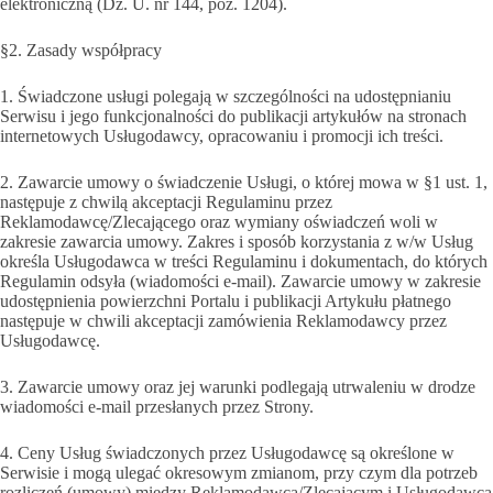
elektroniczną (Dz. U. nr 144, poz. 1204).
§2. Zasady współpracy
1. Świadczone usługi polegają w szczególności na udostępnianiu
Serwisu i jego funkcjonalności do publikacji artykułów na stronach
internetowych Usługodawcy, opracowaniu i promocji ich treści.
2. Zawarcie umowy o świadczenie Usługi, o której mowa w §1 ust. 1,
następuje z chwilą akceptacji Regulaminu przez
Reklamodawcę/Zlecającego oraz wymiany oświadczeń woli w
zakresie zawarcia umowy. Zakres i sposób korzystania z w/w Usług
określa Usługodawca w treści Regulaminu i dokumentach, do których
Regulamin odsyła (wiadomości e-mail). Zawarcie umowy w zakresie
udostępnienia powierzchni Portalu i publikacji Artykułu płatnego
następuje w chwili akceptacji zamówienia Reklamodawcy przez
Usługodawcę.
3. Zawarcie umowy oraz jej warunki podlegają utrwaleniu w drodze
wiadomości e-mail przesłanych przez Strony.
4. Ceny Usług świadczonych przez Usługodawcę są określone w
Serwisie i mogą ulegać okresowym zmianom, przy czym dla potrzeb
rozliczeń (umowy) między Reklamodawcą/Zlecającym i Usługodawcą