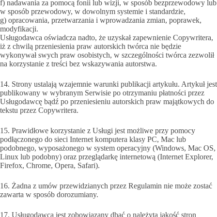
f) nadawania za pomocą fonii lub wizji, w sposób bezprzewodowy lub
w sposób przewodowy, w dowolnym systemie i standardzie,
g) opracowania, przetwarzania i wprowadzania zmian, poprawek,
modyfikacji.
Usługodawca oświadcza nadto, że uzyskał zapewnienie Copywritera,
iż z chwilą przeniesienia praw autorskich twórca nie będzie
wykonywał swych praw osobistych, w szczególności twórca zezwolił
na korzystanie z treści bez wskazywania autorstwa.
14. Strony ustalają wzajemnie warunki publikacji artykułu. Artykuł jest
publikowany w wybranym Serwisie po otrzymaniu płatności przez
Usługodawcę bądź po przeniesieniu autorskich praw majątkowych do
tekstu przez Copywritera.
15. Prawidłowe korzystanie z Usługi jest możliwe przy pomocy
podłączonego do sieci Internet komputera klasy PC, Mac lub
podobnego, wyposażonego w system operacyjny (Windows, Mac OS,
Linux lub podobny) oraz przeglądarkę internetową (Internet Explorer,
Firefox, Chrome, Opera, Safari).
16. Żadna z umów przewidzianych przez Regulamin nie może zostać
zawarta w sposób dorozumiany.
17. Usługodawca jest zobowiązany dbać o należytą jakość stron