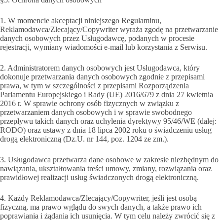
1. W momencie akceptacji niniejszego Regulaminu,
Reklamodawca/Zlecający/Copywriter wyraża zgodę na przetwarzanie
danych osobowych przez Usługodawcę, podanych w procesie
rejestracji, wymiany wiadomości e-mail lub korzystania z Serwisu.
2. Administratorem danych osobowych jest Usługodawca, który
dokonuje przetwarzania danych osobowych zgodnie z przepisami
prawa, w tym w szczególności z przepisami Rozporządzenia
Parlamentu Europejskiego i Rady (UE) 2016/679 z dnia 27 kwietnia
2016 r. W sprawie ochrony osób fizycznych w związku z
przetwarzaniem danych osobowych i w sprawie swobodnego
przepływu takich danych oraz uchylenia dyrektywy 95/46/WE (dalej:
RODO) oraz ustawy z dnia 18 lipca 2002 roku o świadczeniu usług
drogą elektroniczną (Dz.U. nr 144, poz. 1204 ze zm.).
3. Usługodawca przetwarza dane osobowe w zakresie niezbędnym do
nawiązania, ukształtowania treści umowy, zmiany, rozwiązania oraz
prawidłowej realizacji usług świadczonych drogą elektroniczną.
4. Każdy Reklamodawca/Zlecający/Copywriter, jeśli jest osobą
fizyczną, ma prawo wglądu do swych danych, a także prawo ich
poprawiania i żądania ich usunięcia. W tym celu należy zwrócić się z