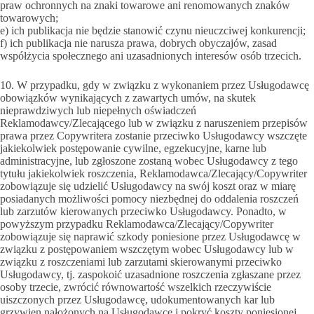
praw ochronnych na znaki towarowe ani renomowanych znaków
towarowych;
e) ich publikacja nie będzie stanowić czynu nieuczciwej konkurencji;
f) ich publikacja nie narusza prawa, dobrych obyczajów, zasad
współżycia społecznego ani uzasadnionych interesów osób trzecich.
10. W przypadku, gdy w związku z wykonaniem przez Usługodawcę
obowiązków wynikających z zawartych umów, na skutek
nieprawdziwych lub niepełnych oświadczeń
Reklamodawcy/Zlecającego lub w związku z naruszeniem przepisów
prawa przez Copywritera zostanie przeciwko Usługodawcy wszczęte
jakiekolwiek postępowanie cywilne, egzekucyjne, karne lub
administracyjne, lub zgłoszone zostaną wobec Usługodawcy z tego
tytułu jakiekolwiek roszczenia, Reklamodawca/Zlecający/Copywriter
zobowiązuje się udzielić Usługodawcy na swój koszt oraz w miarę
posiadanych możliwości pomocy niezbędnej do oddalenia roszczeń
lub zarzutów kierowanych przeciwko Usługodawcy. Ponadto, w
powyższym przypadku Reklamodawca/Zlecający/Copywriter
zobowiązuje się naprawić szkody poniesione przez Usługodawcę w
związku z postępowaniem wszczętym wobec Usługodawcy lub w
związku z roszczeniami lub zarzutami skierowanymi przeciwko
Usługodawcy, tj. zaspokoić uzasadnione roszczenia zgłaszane przez
osoby trzecie, zwrócić równowartość wszelkich rzeczywiście
uiszczonych przez Usługodawcę, udokumentowanych kar lub
grzywien nałożonych na Usługodawcę i pokryć koszty poniesionej