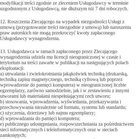
modyfikacji treści zgodnie ze zleceniem Usługodawcy w terminie
uzgodnionym z Usługodawcą, nie dłuższym niż 7 dni roboczych.
12. Roszczenia Zlecającego na wypadek niezgodności Usługi z
umową (przygotowanie treści niezgodnie z umową) lub naruszenia
praw autorskich nie mogą przekroczyć kwoty zapłaconego
Usługodawcy wynagrodzenia.
13. Usługodawca w ramach zapłaconego przez Zlecającego
wynagrodzenia udziela mu licencji nieograniczonej w czasie i
terytorium na treści zawarte w publikacji na następujących polach
eksploatacji:
a) utrwalania i zwielokrotniania jakąkolwiek techniką (drukarską,
techniką zapisu magnetycznego, techniką cyfrową lub poprzez
wprowadzenie do pamięci komputera) w nieograniczonej liczbie
egzemplarzy, zarówno samodzielnie, jak i w zestawieniu z innymi
utworami lub materiałami niespełniającymi cech utworu;
b) stosowania, wprowadzenia, wyświetlania, przekazywania i
przechowywania niezależnie od formatu, systemu lub standardu;
c) użyczenia, dzierżawy lub najmu egzemplarzy;
d) wprowadzania do pamięci komputera;
e) publicznego udostępniania, rozpowszechniania za pośrednictwem
sieci informatycznych i teleinformatycznych oraz w sieciach
zamkniętych;