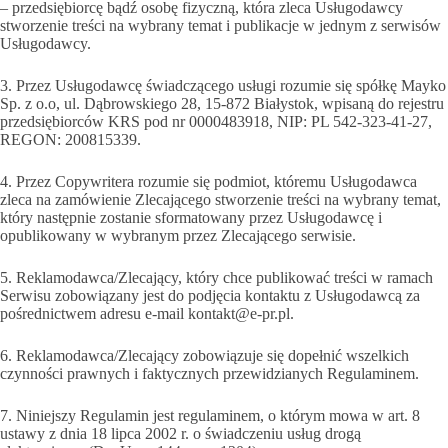
– przedsiębiorcę bądź osobę fizyczną, która zleca Usługodawcy
stworzenie treści na wybrany temat i publikacje w jednym z serwisów
Usługodawcy.
3. Przez Usługodawcę świadczącego usługi rozumie się spółkę Mayko
Sp. z o.o, ul. Dąbrowskiego 28, 15-872 Białystok, wpisaną do rejestru
przedsiębiorców KRS pod nr 0000483918, NIP: PL 542-323-41-27,
REGON: 200815339.
4. Przez Copywritera rozumie się podmiot, któremu Usługodawca
zleca na zamówienie Zlecającego stworzenie treści na wybrany temat,
który następnie zostanie sformatowany przez Usługodawcę i
opublikowany w wybranym przez Zlecającego serwisie.
5. Reklamodawca/Zlecający, który chce publikować treści w ramach
Serwisu zobowiązany jest do podjęcia kontaktu z Usługodawcą za
pośrednictwem adresu e-mail kontakt@e-pr.pl.
6. Reklamodawca/Zlecający zobowiązuje się dopełnić wszelkich
czynności prawnych i faktycznych przewidzianych Regulaminem.
7. Niniejszy Regulamin jest regulaminem, o którym mowa w art. 8
ustawy z dnia 18 lipca 2002 r. o świadczeniu usług drogą