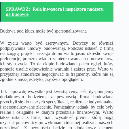
SPRAWDŹ:
Rola inwestora i inspektora nadzoru
na budowie
Budowa pod klucz może być spersonalizowana
W życiu warto być asertywnym. Dotyczy to również
podpisywania umowy budowlanej. Podczas ustaleń z firmą
realizującą projekt naszego domu warto jasno określić swoje
preferencje, porozmawiać o zainteresowaniach domowników,
ich stylu życia. To da ekipie budowlanej pełen ogląd, który
pomoże ustalić odpowiednie warunki i zakres prac. Warto w
przyjaznej atmosferze negocjować te fragmenty, które nie są
zgodne z naszą estetyką czy światopoglądem.
Tak naprawdę wszystko jest kwestią ceny. Jeśli dysponujemy
dodatkowym budżetem, z pewnością firma budowlana
przychyli się do naszych specyfikacji, realizując indywidualne
i spersonalizowane zlecenie. Pamiętajmy jednak, by cele były
realne i osiągalne w danym przedziale finansowym. Warto
także ustalić z firmą m.in. wysokość premii, którą mogą
uzyskać pracownicy po wykonaniu idealnej realizacji naszych
oczekiwań. Z pewnością będzie to dodatkowy element