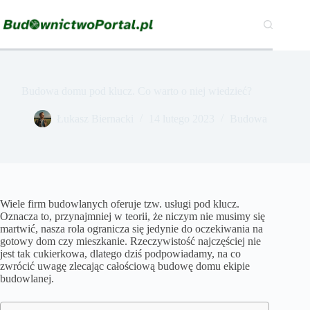
Przejdź
do
treści
Budowa domu pod klucz. Co warto o niej wiedzieć?
Łukasz Biernacki
14 lutego 2023
Budowa
Wiele firm budowlanych oferuje tzw. usługi pod klucz.
Oznacza to, przynajmniej w teorii, że niczym nie musimy się
martwić, nasza rola ogranicza się jedynie do oczekiwania na
gotowy dom czy mieszkanie. Rzeczywistość najczęściej nie
jest tak cukierkowa, dlatego dziś podpowiadamy, na co
zwrócić uwagę zlecając całościową budowę domu ekipie
budowlanej.