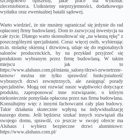
szczegółowo opiszemy, jakie prace ma wykonać
zleceniobiorca. Unikniemy nieprzyjemności, dodatkowego
wydatku oraz ewentualnej batalii sądowej.
Warto wiedzieć, że nie musimy ograniczać się jedynie do rad
opłaconej firmy budowlanej. Dom to zazwyczaj inwestycja na
całe życie. Dlatego warto skonsultować się „na własną rękę” z
poszczególnymi specjalistami. Coraz więcej osób, wybierając
m.in. stolarkę okienną i drzwiową, udaje się do regionalnych
salonów producenckich, by na przykład przyjrzeć się
produktom wybranym przez firmę budowlaną. W takim
miejscu jak to
https://www.aluhaus.com.pl/miasta_salony/drzwi-zewnetrzne-
tarnow
/ można nie tylko sprawdzić funkcjonalność
wybranych drzwi zewnętrznych, ale zasięgnąć porady
specjalistów. Mogą oni rozwiać nasze wątpliwości dotyczące
produktu, zaproponować inne rozwiązanie, o którym
niekoniecznie pomyślała opłacona przez nas firma budowlana.
Konsultujmy więc z innymi fachowcami cały plan budowy.
Takie działania skutecznie wpłyną na indywidualizację
naszego domu. Jeśli będziesz szukać innych rozwiązań dla
swojego domu, sprawdź, co jeszcze w swojej ofercie ma
Aluhaus i wybierz bezpieczne drzwi aluminiowe:
https://www.aluhaus.com.pl/