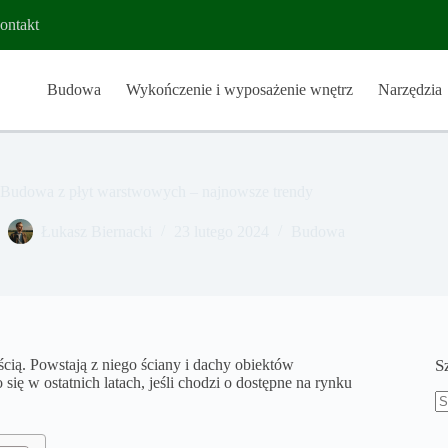
ontakt
Budowa
Wykończenie i wyposażenie wnętrz
Narzędzia
Budowa z płyt warstwowych – najnowsze trendy
Łukasz Biernacki
23 lutego 2024
Budowa
ścią. Powstają z niego ściany i dachy obiektów
S
ę w ostatnich latach, jeśli chodzi o dostępne na rynku
B
w