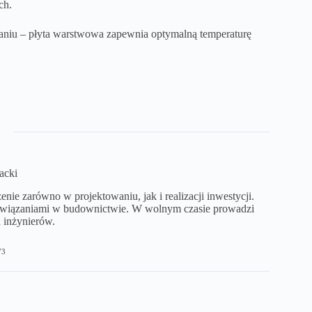
ch.
aniu – płyta warstwowa zapewnia optymalną temperaturę
acki
ie zarówno w projektowaniu, jak i realizacji inwestycji.
ozwiązaniami w budownictwie. W wolnym czasie prowadzi
 inżynierów.
73