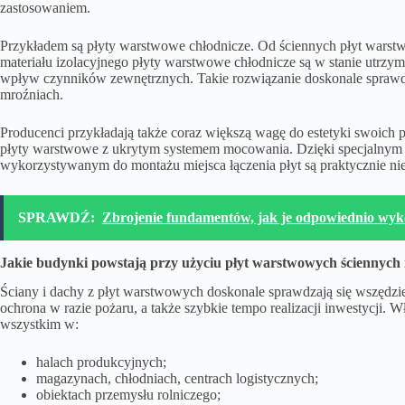
zastosowaniem.
Przykładem są płyty warstwowe chłodnicze. Od ściennych płyt warstwo
materiału izolacyjnego płyty warstwowe chłodnicze są w stanie utrzy
wpływ czynników zewnętrznych. Takie rozwiązanie doskonale sprawdz
mroźniach.
Producenci przykładają także coraz większą wagę do estetyki swoich 
płyty warstwowe z ukrytym systemem mocowania. Dzięki specjalnym 
wykorzystywanym do montażu miejsca łączenia płyt są praktycznie ni
SPRAWDŹ:
Zbrojenie fundamentów, jak je odpowiednio wy
Jakie budynki powstają przy użyciu płyt warstwowych ściennych
Ściany i dachy z płyt warstwowych doskonale sprawdzają się wszędzie t
ochrona w razie pożaru, a także szybkie tempo realizacji inwestycji. 
wszystkim w:
halach produkcyjnych;
magazynach, chłodniach, centrach logistycznych;
obiektach przemysłu rolniczego;