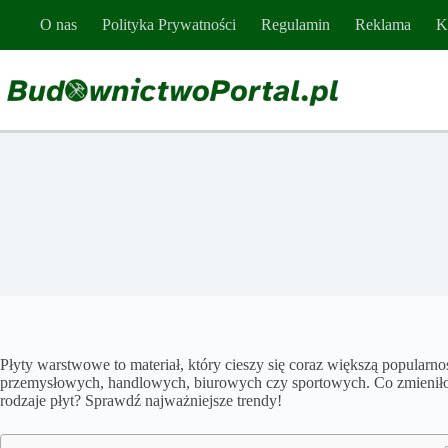
Przejdź
O nas
Polityka Prywatności
Regulamin
Reklama
K
do
treści
Płyty warstwowe to materiał, który cieszy się coraz większą popularno
przemysłowych, handlowych, biurowych czy sportowych. Co zmieniło si
rodzaje płyt? Sprawdź najważniejsze trendy!