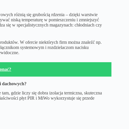
wych różnią się grubością rdzenia – dzięki warstwie
mywać niską temperaturę w pomieszczeniu i zmniejszyć
a się w specjalistycznych magazynach: chłodniach czy
produktów. W ofercie niektórych firm można znaleźć np.
łącznikom systemowym i rozdzielaczom nacisku
ewidoczne.
konać?
 i dachowych?
am, gdzie liczy się dobra izolacja termiczna, skuteczna
Właściwości płyt PIR i MiWo wykorzystuje się przede