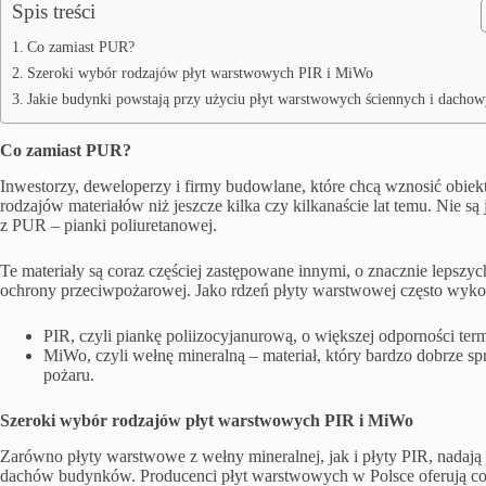
Spis treści
Co zamiast PUR?
Szeroki wybór rodzajów płyt warstwowych PIR i MiWo
Jakie budynki powstają przy użyciu płyt warstwowych ściennych i dacho
Co zamiast PUR?
Inwestorzy, deweloperzy i firmy budowlane, które chcą wznosić obie
rodzajów materiałów niż jeszcze kilka czy kilkanaście lat temu. Nie są
z PUR – pianki poliuretanowej.
Te materiały są coraz częściej zastępowane innymi, o znacznie lepszych
ochrony przeciwpożarowej. Jako rdzeń płyty warstwowej często wykor
PIR, czyli piankę poliizocyjanurową, o większej odporności ter
MiWo, czyli wełnę mineralną – materiał, który bardzo dobrze sp
pożaru.
Szeroki wybór rodzajów płyt warstwowych PIR i MiWo
Zarówno płyty warstwowe z wełny mineralnej, jak i płyty PIR, nadaj
dachów budynków.
Producenci płyt warstwowych w Polsce
oferują co