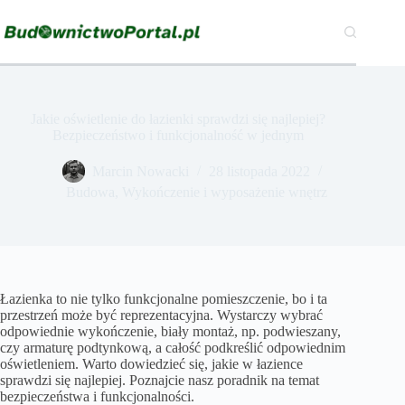
Przejdź
do
treści
Jakie oświetlenie do łazienki sprawdzi się najlepiej?
Bezpieczeństwo i funkcjonalność w jednym
Marcin Nowacki
28 listopada 2022
Budowa
,
Wykończenie i wyposażenie wnętrz
Łazienka to nie tylko funkcjonalne pomieszczenie, bo i ta
przestrzeń może być reprezentacyjna. Wystarczy wybrać
odpowiednie wykończenie, biały montaż, np. podwieszany,
czy armaturę podtynkową, a całość podkreślić odpowiednim
oświetleniem. Warto dowiedzieć się, jakie w łazience
sprawdzi się najlepiej. Poznajcie nasz poradnik na temat
bezpieczeństwa i funkcjonalności.