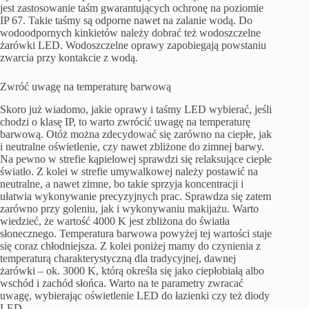
jest zastosowanie taśm gwarantujących ochronę na poziomie
IP 67. Takie taśmy są odporne nawet na zalanie wodą. Do
wodoodpornych kinkietów należy dobrać też wodoszczelne
żarówki LED. Wodoszczelne oprawy zapobiegają powstaniu
zwarcia przy kontakcie z wodą.
Zwróć uwagę na temperaturę barwową
Skoro już wiadomo, jakie oprawy i taśmy LED wybierać, jeśli
chodzi o klasę IP, to warto zwrócić uwagę na temperaturę
barwową. Otóż można zdecydować się zarówno na ciepłe, jak
i neutralne oświetlenie, czy nawet zbliżone do zimnej barwy.
Na pewno w strefie kąpielowej sprawdzi się relaksujące ciepłe
światło. Z kolei w strefie umywalkowej należy postawić na
neutralne, a nawet zimne, bo takie sprzyja koncentracji i
ułatwia wykonywanie precyzyjnych prac. Sprawdza się zatem
zarówno przy goleniu, jak i wykonywaniu makijażu. Warto
wiedzieć, że wartość 4000 K jest zbliżona do światła
słonecznego. Temperatura barwowa powyżej tej wartości staje
się coraz chłodniejsza. Z kolei poniżej mamy do czynienia z
temperaturą charakterystyczną dla tradycyjnej, dawnej
żarówki – ok. 3000 K, którą określa się jako ciepłobiałą albo
wschód i zachód słońca. Warto na te parametry zwracać
uwagę, wybierając oświetlenie LED do łazienki czy też diody
LED.