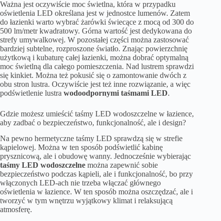
Ważna jest oczywiście moc świetlna, która w przypadku
oświetlenia LED określana jest w jednostce lumenów. Zatem
do łazienki warto wybrać żarówki świecące z mocą od 300 do
500 lm/metr kwadratowy. Górna wartość jest dedykowana do
strefy umywalkowej. W pozostałej części można zastosować
bardziej subtelne, rozproszone światło. Znając powierzchnię
użytkową i kubaturę całej łazienki, można dobrać optymalną
moc świetlną dla całego pomieszczenia. Nad lustrem sprawdzi
się kinkiet. Można też pokusić się o zamontowanie dwóch z
obu stron lustra. Oczywiście jest też inne rozwiązanie, a więc
podświetlenie lustra
wodoodpornymi taśmami LED
.
Gdzie możesz umieścić taśmy LED wodoszczelne w łazience,
aby zadbać o bezpieczeństwo, funkcjonalność, ale i design?
Na pewno hermetyczne taśmy LED sprawdzą się w strefie
kąpielowej. Można w ten sposób podświetlić kabinę
prysznicową, ale i obudowę wanny. Jednocześnie wybierając
taśmy LED wodoszczelne
można zapewnić sobie
bezpieczeństwo podczas kąpieli, ale i funkcjonalność, bo przy
włączonych LED-ach nie trzeba włączać głównego
oświetlenia w łazience. W ten sposób można oszczędzać, ale i
tworzyć w tym wnętrzu wyjątkowy klimat i relaksującą
atmosferę.