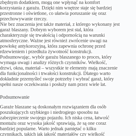
zbędnym dodatkiem, mogą one wpłynąć na komfort
korzystania z garażu. Dzięki nim wnętrze staje się bardziej
przestronne i oświetlone, co ułatwia poruszanie się oraz
przechowywanie rzeczy.
Nie bez znaczenia jest także materiał, z którego wykonany jest
garaż blaszany. Dobrym wyborem jest stal, która
charakteryzuje się trwałością i odpornością na warunki
atmosferyczne. Ważne jest również zwrócenie uwagi na
powłokę antykorozyjną, która zapewnia ochronę przed
rdzewieniem i przedłuża żywotność konstrukcji.
Podsumowując, wybór garażu blaszanego to proces, który
wymaga uwagi i analizy różnych czynników. Wielkość,
drzwi, okna, materiał – wszystkie te elementy mają znaczenie
dla funkcjonalności i trwałości konstrukcji. Dlatego warto
dokładnie przemyśleć swoje potrzeby i wybrać garaż, który
spełni nasze oczekiwania i posłuży nam przez wiele lat.
Podsumowanie
Garaże blaszane są doskonałym rozwiązaniem dla osób
poszukujących szybkiego i niedrogiego sposobu na
zabezpieczenie swojego pojazdu. Ich niska cena, łatwość
montażu oraz wysoka jakość sprawiają, że są one coraz
bardziej popularne. Warto jednak pamiętać o kilku
czynnikach, takich jak jakość materiałów czy wielkość