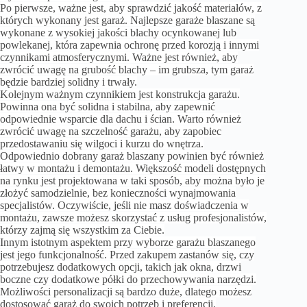
Po pierwsze, ważne jest, aby sprawdzić jakość materiałów, z
których wykonany jest garaż. Najlepsze garaże blaszane są
wykonane z wysokiej jakości blachy ocynkowanej lub
powlekanej, która zapewnia ochronę przed korozją i innymi
czynnikami atmosferycznymi. Ważne jest również, aby
zwrócić uwagę na grubość blachy – im grubsza, tym garaż
będzie bardziej solidny i trwały.
Kolejnym ważnym czynnikiem jest konstrukcja garażu.
Powinna ona być solidna i stabilna, aby zapewnić
odpowiednie wsparcie dla dachu i ścian. Warto również
zwrócić uwagę na szczelność garażu, aby zapobiec
przedostawaniu się wilgoci i kurzu do wnętrza.
Odpowiednio dobrany garaż blaszany powinien być również
łatwy w montażu i demontażu. Większość modeli dostępnych
na rynku jest projektowana w taki sposób, aby można było je
złożyć samodzielnie, bez konieczności wynajmowania
specjalistów. Oczywiście, jeśli nie masz doświadczenia w
montażu, zawsze możesz skorzystać z usług profesjonalistów,
którzy zajmą się wszystkim za Ciebie.
Innym istotnym aspektem przy wyborze garażu blaszanego
jest jego funkcjonalność. Przed zakupem zastanów się, czy
potrzebujesz dodatkowych opcji, takich jak okna, drzwi
boczne czy dodatkowe półki do przechowywania narzędzi.
Możliwości personalizacji są bardzo duże, dlatego możesz
dostosować garaż do swoich potrzeb i preferencji.