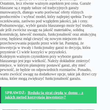
Ostatnim, lecz równie ważnym aspektem jest cena. Garaże
blaszane są z reguły tańsze od tradycyjnych garaży
murowanych, dlatego warto porównać oferty różnych
producentów i wybrać model, który najlepiej spełnia Twoje
oczekiwania, zarówno pod względem jakości, jak i ceny.
Podsumowując, wybór garażu blaszanego może być trudny,
ale jeśli zwrócisz uwagę na jakość materiałów, solidną
konstrukcję, łatwość montażu, funkcjonalność oraz atrakcyjną
cenę, będziesz mógł cieszyć się nowym miejscem do
przechowywania pojazdu przez wiele lat. Pamiętaj, że
inwestycja w trwały i funkcjonalny garaż to decyzja, która
przyniesie Ci wiele korzyści w przyszłości.
Kolejnym ważnym czynnikiem przy wyborze garażu
blaszanego jest jego wielkość. Należy dokładnie zmierzyć
miejsce, w którym planujemy postawić garaż, aby mieć
pewność, że będzie on odpowiednich rozmiarów. Ponadto,
warto zwrócić uwagę na dodatkowe opcje, takie jak drzwi czy
okna, które mogą zwiększyć funkcjonalność garażu.
SPRAWDŹ:
Redukcja strat ciepła w domu – z
jakich metod korzystają inwestorzy?