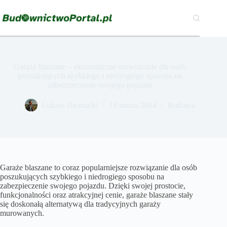
Przejdź
do
treści
Garaże blaszane – ekonomiczne rozwiązanie dla osób
poszukujących szybkiego i niedrogiego sposobu na
zabezpieczenie swojego pojazdu
Łukasz Biernacki
18 marca 2024
Budowa
Garaże blaszane to coraz popularniejsze rozwiązanie dla osób
poszukujących szybkiego i niedrogiego sposobu na
zabezpieczenie swojego pojazdu. Dzięki swojej prostocie,
funkcjonalności oraz atrakcyjnej cenie, garaże blaszane stały
się doskonałą alternatywą dla tradycyjnych garaży
murowanych.