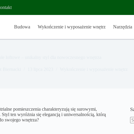
ontakt
Budowa
Wykończenie i wyposażenie wnętrz
Narzędzia
le loftowe – unikalny styl dla nowoczesnego wnętrza
z Biernacki
13 lipca 2023
Wykończenie i wyposażenie wnętrz
trialne pomieszczenia charakteryzują się surowymi,
S
tyl ten wyróżnia się elegancją i uniwersalnością, którą
do swojego wnętrza?
B
w