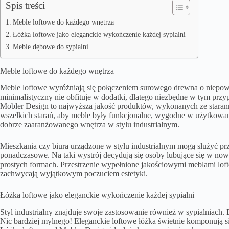
Spis treści
Meble loftowe do każdego wnętrza
Łóżka loftowe jako eleganckie wykończenie każdej sypialni
Meble dębowe do sypialni
Meble loftowe do każdego wnętrza
Meble loftowe wyróżniają się połączeniem surowego drewna o niepowtar
minimalistyczny nie obfituje w dodatki, dlatego niezbędne w tym przy
Mobler Design to najwyższa jakość produktów, wykonanych ze starann
wszelkich starań, aby meble były funkcjonalne, wygodne w użytkowaniu
dobrze zaaranżowanego wnętrza w stylu industrialnym.
Mieszkania czy biura urządzone w stylu industrialnym mogą służyć prze
ponadczasowe. Na taki wystrój decydują się osoby lubujące się w now
prostych formach. Przestrzenie wypełnione jakościowymi meblami loft
zachwycają wyjątkowym poczuciem estetyki.
Łóżka loftowe jako eleganckie wykończenie każdej sypialni
Styl industrialny znajduje swoje zastosowanie również w sypialniach. Bł
Nic bardziej mylnego! Eleganckie loftowe łóżka świetnie komponują si