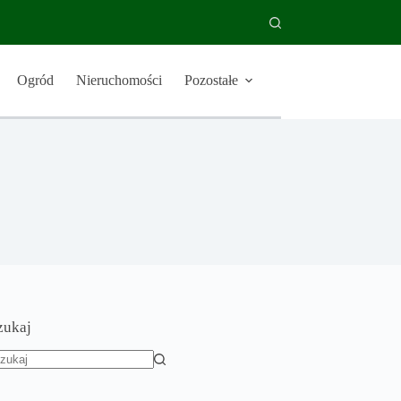
Ogród
Nieruchomości
Pozostałe
zukaj
rak
yników