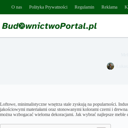
Przejdź
O nas
Polityka Prywatności
Regulamin
Reklama
K
do
treści
Meb
Łukas
Loftowe, minimalistyczne wnętrza stale zyskują na popularności. Indus
jakościowymi materiałami oraz stonowanymi kolorami czerni i drewna. S
można wzbogacać wieloma dekoracjami. Jak wybrać najlepsze meble 