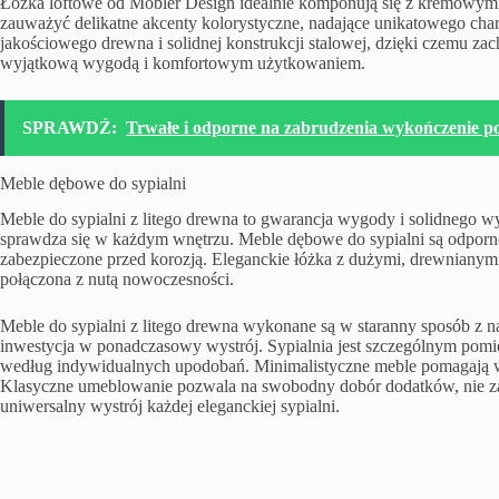
Łóżka loftowe
od Mobler Design idealnie komponują się z kremowym
zauważyć delikatne akcenty kolorystyczne, nadające unikatowego cha
jakościowego drewna i solidnej konstrukcji stalowej, dzięki czemu za
wyjątkową wygodą i komfortowym użytkowaniem.
SPRAWDŹ:
Trwałe i odporne na zabrudzenia wykończenie p
Meble dębowe do sypialni
Meble do sypialni z litego drewna to gwarancja wygody i solidnego 
sprawdza się w każdym wnętrzu.
Meble dębowe do sypialni
są odporne
zabezpieczone przed korozją. Eleganckie łóżka z dużymi, drewnianymi 
połączona z nutą nowoczesności.
Meble do sypialni z litego drewna wykonane są w staranny sposób z naj
inwestycja w ponadczasowy wystrój. Sypialnia jest szczególnym pom
według indywidualnych upodobań. Minimalistyczne meble pomagają w 
Klasyczne umeblowanie pozwala na swobodny dobór dodatków, nie zabu
uniwersalny wystrój każdej eleganckiej sypialni.