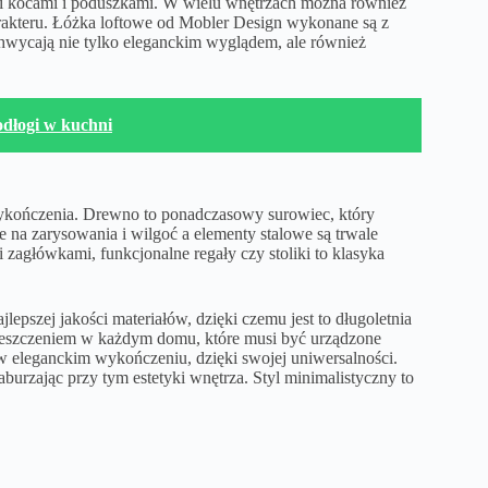
i kocami i poduszkami. W wielu wnętrzach można również
rakteru. Łóżka loftowe od Mobler Design wykonane są z
chwycają nie tylko eleganckim wyglądem, ale również
odłogi w kuchni
wykończenia. Drewno to ponadczasowy surowiec, który
 na zarysowania i wilgoć a elementy stalowe są trwale
zagłówkami, funkcjonalne regały czy stoliki to klasyka
lepszej jakości materiałów, dzięki czemu jest to długoletnia
ieszczeniem w każdym domu, które musi być urządzone
eleganckim wykończeniu, dzięki swojej uniwersalności.
rzając przy tym estetyki wnętrza. Styl minimalistyczny to