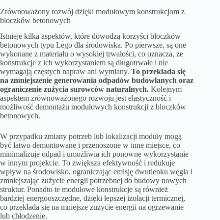
Zrównoważony rozwój dzięki modułowym konstrukcjom z
bloczków betonowych
Istnieje kilka aspektów, które dowodzą korzyści bloczków
betonowych typu Lego dla środowiska. Po pierwsze, są one
wykonane z materiału o wysokiej trwałości, co oznacza, że
konstrukcje z ich wykorzystaniem są długotrwałe i nie
wymagają częstych napraw ani wymiany.
To przekłada się
na zmniejszenie generowania odpadów budowlanych oraz
ograniczenie zużycia surowców naturalnych.
Kolejnym
aspektem zrównoważonego rozwoju jest elastyczność i
możliwość demontażu modułowych konstrukcji z bloczków
betonowych.
W przypadku zmiany potrzeb lub lokalizacji moduły mogą
być łatwo demontowane i przenoszone w inne miejsce, co
minimalizuje odpad i umożliwia ich ponowne wykorzystanie
w innym projekcie. To zwiększa efektywność i redukuje
wpływ na środowisko, ograniczając emisję dwutlenku węgla i
zmniejszając zużycie energii potrzebnej do budowy nowych
struktur. Ponadto te modułowe konstrukcje są również
bardziej energooszczędne, dzięki lepszej izolacji termicznej,
co przekłada się na mniejsze zużycie energii na ogrzewanie
lub chłodzenie.