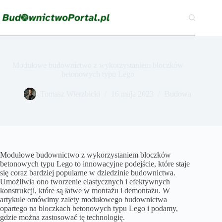
Przejdź
do
treści
Modułowe budownictwo z wykorzystaniem bloczków
betonowych typu Lego
Tomasz Wierzbicki
16 maja 2023
Budowa
Modułowe budownictwo z wykorzystaniem bloczków
betonowych typu Lego to innowacyjne podejście, które staje
się coraz bardziej popularne w dziedzinie budownictwa.
Umożliwia ono tworzenie elastycznych i efektywnych
konstrukcji, które są łatwe w montażu i demontażu. W
artykule omówimy zalety modułowego budownictwa
opartego na bloczkach betonowych typu Lego i podamy,
gdzie można zastosować tę technologię.