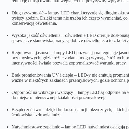
redukcję emisji dwutlenku węgla, co ma pozytywny wpływ na ś
Długa żywotność – lampy LED charakteryzują się długim okrese
tysięcy godzin. Dzięki temu nie trzeba ich często wymieniać, co
konserwacją oświetlenia.
Wysoka jakość oświetlenia – oświetlenie LED oferuje doskonałą ja
sprawia, że stanowiska pracy są dobrze oświetlone, a to z kole
Regulowana jasność – lampy LED pozwalają na regulację jasnośc
przemysłowych, gdzie różne zadania mogą wymagać różnych p
intensywności światła pozwala zoptymalizować warunki pracy.
Brak promieniowania UV i ciepła – LED-y nie emitują promienio
ważne w niektórych zakładach przemysłowych, gdzie ochrona pr
Odporność na wibracje i wstrząsy – lampy LED są odporne na wi
do miejsc o intensywnej działalności przemysłowej.
Bezpieczeństwo – dzięki braku substancji toksycznych, takich j
środowiska i zdrowia ludzi.
Natychmiastowe zapalanie – lampy LED natychmiast osiągają pełn