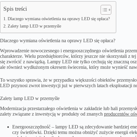
Spis treści
Dlaczego wymiana oświetlenia na oprawy LED się opłaca?
Zalety lamp LED w przemyśle
Dlaczego wymiana oświetlenia na oprawy LED się opłaca?
Wprowadzenie nowoczesnego i energooszczędnego oświetlenia prze
charakterze. Wielu przedsiębiorców, którzy jeszcze nie skorzystali z t
się zwrócić z nawiązką. Lampy LED nie tylko cechują się znaczną os
ale również wydłużonym okresem świecenia, który może wynieść nawet 
To wszystko sprawia, że w przypadku większości obiektów przemysłow
LED przynosi zwrot inwestycji już w pierwszych latach eksploatacji 
Zalety lamp LED w przemyśle
Modernizacja przestarzałego oświetlenia w zakładzie lub hali przemysło
zalety związane z inwestycją w produkty od znanych
producentów ośw
Energooszczędność – lampy LED są zdecydowanie bardziej energo
czy świetlówki. Dzięki temu można obniżyć zużycie energii elekt