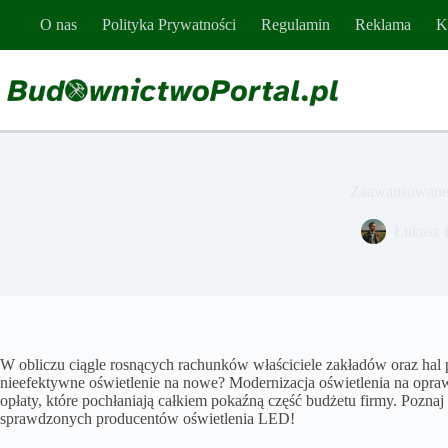
Przejdź
O nas
Polityka Prywatności
Regulamin
Reklama
K
do
treści
Zaawansowane 
Łukasz 
W obliczu ciągle rosnących rachunków właściciele zakładów oraz hal 
nieefektywne oświetlenie na nowe? Modernizacja oświetlenia na opr
opłaty, które pochłaniają całkiem pokaźną część budżetu firmy. Pozna
sprawdzonych producentów oświetlenia LED!