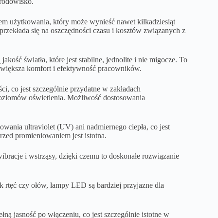
rodowisko.
m użytkowania, który może wynieść nawet kilkadziesiąt
 przekłada się na oszczędności czasu i kosztów związanych z
kość światła, które jest stabilne, jednolite i nie migocze. To
i zwiększa komfort i efektywność pracowników.
i, co jest szczególnie przydatne w zakładach
oziomów oświetlenia. Możliwość dostosowania
wania ultraviolet (UV) ani nadmiernego ciepła, co jest
zed promieniowaniem jest istotna.
bracje i wstrząsy, dzięki czemu to doskonałe rozwiązanie
ak rtęć czy ołów, lampy LED są bardziej przyjazne dla
ą jasność po włączeniu, co jest szczególnie istotne w