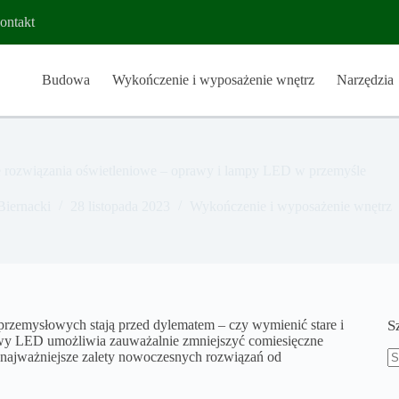
ontakt
Budowa
Wykończenie i wyposażenie wnętrz
Narzędzia
rozwiązania oświetleniowe – oprawy i lampy LED w przemyśle
Biernacki
28 listopada 2023
Wykończenie i wyposażenie wnętrz
przemysłowych stają przed dylematem – czy wymienić stare i
S
awy LED umożliwia zauważalnie zmniejszyć comiesięczne
j najważniejsze zalety nowoczesnych rozwiązań od
B
w