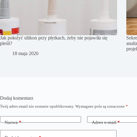
Jak położyć silikon przy płytkach, żeby nie pojawiła się
Sekre
pleśń?
anali
proj
18 maja 2026
Dodaj komentarz
Twój adres email nie zostanie opublikowany.
Wymagane pola są oznaczone
*
Nazwa
*
Adres e-mail
*