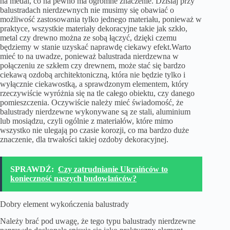
na medal, co na pewno ma ogromne znaczenie. Dzisiaj przy
balustradach nierdzewnych nie musimy się obawiać o
możliwość zastosowania tylko jednego materiału, ponieważ w
praktyce, wszystkie materiały dekoracyjne takie jak szkło,
metal czy drewno można ze sobą łączyć, dzięki czemu
będziemy w stanie uzyskać naprawdę ciekawy efekt.Warto
mieć to na uwadze, ponieważ balustrada nierdzewna w
połączeniu ze szkłem czy drewnem, może stać się bardzo
ciekawą ozdobą architektoniczną, która nie będzie tylko i
wyłącznie ciekawostką, a sprawdzonym elementem, który
rzeczywiście wyróżnia się na tle całego obiektu, czy danego
pomieszczenia. Oczywiście należy mieć świadomość, że
balustrady nierdzewne wykonywane są ze stali, aluminium
lub mosiądzu, czyli ogólnie z materiałów, które mimo
wszystko nie ulegają po czasie korozji, co ma bardzo duże
znaczenie, dla trwałości takiej ozdoby dekoracyjnej.
SPRAWDŹ:
Czy zatrudnianie Ukraińców to
konieczność naszych budowlańców?
Dobry element wykończenia balustrady
Należy brać pod uwagę, że tego typu balustrady nierdzewne