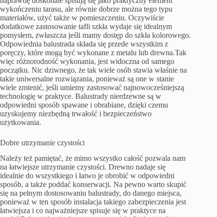
naprawdę doskonale spisują się jako praktyczny element
wykończeniu tarasu, ale równie dobrze można tego typu
materiałów, użyć także w pomieszczeniu. Oczywiście
dodatkowe zastosowanie tafli szkła wydaje się idealnym
pomysłem, zwłaszcza jeśli mamy dostęp do szkła kolorowego.
Odpowiednia balustrada składa się przede wszystkim z
poręczy, które mogą być wykonane z metalu lub drewna.Tak
więc różnorodność wykonania, jest widoczna od samego
początku. Nic dziwnego, że tak wiele osób stawia właśnie na
takie uniwersalne rozwiązania, ponieważ są one w stanie
wiele zmienić, jeśli umiemy zastosować najnowocześniejszą
technologię w praktyce. Balustrady nierdzewne są w
odpowiedni sposób spawane i obrabiane, dzięki czemu
uzyskujemy niezbędną trwałość i bezpieczeństwo
użytkowania.
Dobre utrzymanie czystości
Należy też pamiętać, że mimo wszystko całość pozwala nam
na łatwiejsze utrzymanie czystości. Drewno nadaje się
idealnie do wszystkiego i łatwo je obrobić w odpowiedni
sposób, a także poddać konserwacji. Na pewno warto skupić
się na pełnym dostosowaniu balustrady, do danego miejsca,
ponieważ w ten sposób instalacja takiego zabezpieczenia jest
łatwiejsza i co najważniejsze spisuje się w praktyce na