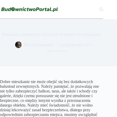
Przejdź
do
treści
Balustrady nierdzewne ciekawym dodatkiem do mieszkania
Michał Domański
2 października 2017
Stan surowy
Dobre mieszkanie nie może obejść się bez dodatkowych
balustrad zewnętrznych. Należy pamiętać, że pozwalają one
nie tylko zabezpieczyć balkon, taras, ale także i schody czy
galerie, dzięki czemu poruszanie się nie jest utrudnione i
bezpieczne, co między innymi wynika z przeznaczenia
danego obiektu. Należy mieć świadomość, że nie wolno
dzisiaj lekceważyć zasad bezpieczeństwa, dlatego przy
odpowiednim zabezpieczaniu miejsca, musimy uwzględnić