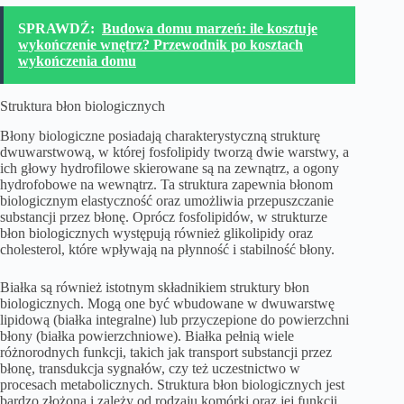
SPRAWDŹ:
Budowa domu marzeń: ile kosztuje
wykończenie wnętrz? Przewodnik po kosztach
wykończenia domu
Struktura błon biologicznych
Błony biologiczne posiadają charakterystyczną strukturę
dwuwarstwową, w której fosfolipidy tworzą dwie warstwy, a
ich głowy hydrofilowe skierowane są na zewnątrz, a ogony
hydrofobowe na wewnątrz. Ta struktura zapewnia błonom
biologicznym elastyczność oraz umożliwia przepuszczanie
substancji przez błonę. Oprócz fosfolipidów, w strukturze
błon biologicznych występują również glikolipidy oraz
cholesterol, które wpływają na płynność i stabilność błony.
Białka są również istotnym składnikiem struktury błon
biologicznych. Mogą one być wbudowane w dwuwarstwę
lipidową (białka integralne) lub przyczepione do powierzchni
błony (białka powierzchniowe). Białka pełnią wiele
różnorodnych funkcji, takich jak transport substancji przez
błonę, transdukcja sygnałów, czy też uczestnictwo w
procesach metabolicznych. Struktura błon biologicznych jest
bardzo złożona i zależy od rodzaju komórki oraz jej funkcji.