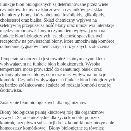
Funkcje błon biologicznych są determinowane przez wiele
czynników. Jednym z kluczowych czynników jest skład
chemiczny błony, który obejmuje fosfolipidy, glikolipidy,
cholesterol oraz białka. Skład chemiczny wpływa na
selektywną przepuszczalność błony oraz umożliwia interakcje
międzykomórkowe. Innym czynnikiem wpływającym na
funkcje błon biologicznych jest obecność specyficznych
receptorów na powierzchni błony, które umożliwiają komórce
odbieranie sygnałów chemicznych i fizycznych z otoczenia.
Temperatura otoczenia jest również istotnym czynnikiem
wpływającym na funkcje błon biologicznych. Wysoka
temperatura może prowadzić do denaturacji białek oraz
zmiany płynności błony, co może mieć wpływ na funkcje
komórki. Czynniki wpływające na funkcje błon biologicznych
są bardzo zróżnicowane i zależą od rodzaju komórki oraz jej
środowiska.
Znaczenie błon biologicznych dla organizmów
Błony biologiczne pełnią kluczową rolę dla organizmów
żywych. Są one niezbędne dla życia komórki poprzez
kontrolę przepływu substancji do i z komórki oraz utrzymanie
homeostazy komórkowej. Błony biologiczne są również