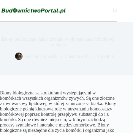
Przejdź
do
treści
Błony biologiczne: jakie czynniki wpływają na ich budowę i
funkcje?
Michał Domański
5 marca 2025
Poradnik
Błony biologiczne są strukturami występującymi w
komórkach wszystkich organizmów żywych. Są one złożone
z dwuwarstwy lipidowej, w której zanurzone są białka. Błony
biologiczne pełnią kluczową rolę w utrzymaniu homeostazy
komórkowej poprzez kontrolę przepływu substancji do i z
komórki. Są one również miejscem, w którym zachodzą
procesy sygnałowe i interakcje międzykomórkowe. Błony
biologiczne są niezbędne dla życia komórki i organizmu jako