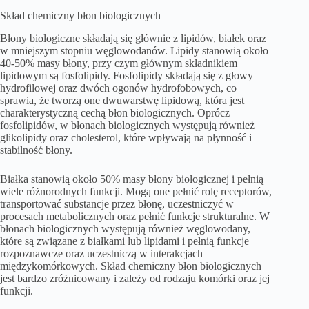
Skład chemiczny błon biologicznych
Błony biologiczne składają się głównie z lipidów, białek oraz
w mniejszym stopniu węglowodanów. Lipidy stanowią około
40-50% masy błony, przy czym głównym składnikiem
lipidowym są fosfolipidy. Fosfolipidy składają się z głowy
hydrofilowej oraz dwóch ogonów hydrofobowych, co
sprawia, że tworzą one dwuwarstwę lipidową, która jest
charakterystyczną cechą błon biologicznych. Oprócz
fosfolipidów, w błonach biologicznych występują również
glikolipidy oraz cholesterol, które wpływają na płynność i
stabilność błony.
Białka stanowią około 50% masy błony biologicznej i pełnią
wiele różnorodnych funkcji. Mogą one pełnić rolę receptorów,
transportować substancje przez błonę, uczestniczyć w
procesach metabolicznych oraz pełnić funkcje strukturalne. W
błonach biologicznych występują również węglowodany,
które są związane z białkami lub lipidami i pełnią funkcje
rozpoznawcze oraz uczestniczą w interakcjach
międzykomórkowych. Skład chemiczny błon biologicznych
jest bardzo zróżnicowany i zależy od rodzaju komórki oraz jej
funkcji.