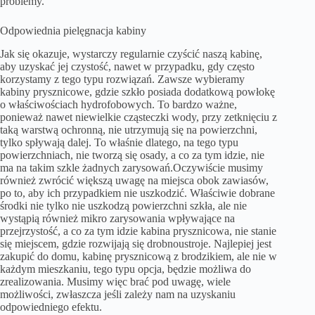
problemy.
Odpowiednia pielęgnacja kabiny
Jak się okazuje, wystarczy regularnie czyścić naszą kabinę,
aby uzyskać jej czystość, nawet w przypadku, gdy często
korzystamy z tego typu rozwiązań. Zawsze wybieramy
kabiny prysznicowe, gdzie szkło posiada dodatkową powłokę
o właściwościach hydrofobowych. To bardzo ważne,
ponieważ nawet niewielkie cząsteczki wody, przy zetknięciu z
taką warstwą ochronną, nie utrzymują się na powierzchni,
tylko spływają dalej. To właśnie dlatego, na tego typu
powierzchniach, nie tworzą się osady, a co za tym idzie, nie
ma na takim szkle żadnych zarysowań.Oczywiście musimy
również zwrócić większą uwagę na miejsca obok zawiasów,
po to, aby ich przypadkiem nie uszkodzić. Właściwie dobrane
środki nie tylko nie uszkodzą powierzchni szkła, ale nie
wystąpią również mikro zarysowania wpływające na
przejrzystość, a co za tym idzie kabina prysznicowa, nie stanie
się miejscem, gdzie rozwijają się drobnoustroje. Najlepiej jest
zakupić do domu, kabinę prysznicową z brodzikiem, ale nie w
każdym mieszkaniu, tego typu opcja, będzie możliwa do
zrealizowania. Musimy więc brać pod uwagę, wiele
możliwości, zwłaszcza jeśli zależy nam na uzyskaniu
odpowiedniego efektu.