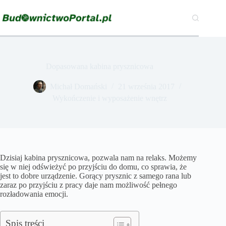
Przejdź
do
treści
Dopasowana kabina prysznicowa
Michał Domański
21 września 2017
Wykończenie i wyposażenie wnętrz
Dzisiaj kabina prysznicowa, pozwala nam na relaks. Możemy
się w niej odświeżyć po przyjściu do domu, co sprawia, że
jest to dobre urządzenie. Gorący prysznic z samego rana lub
zaraz po przyjściu z pracy daje nam możliwość pełnego
rozładowania emocji.
Spis treści