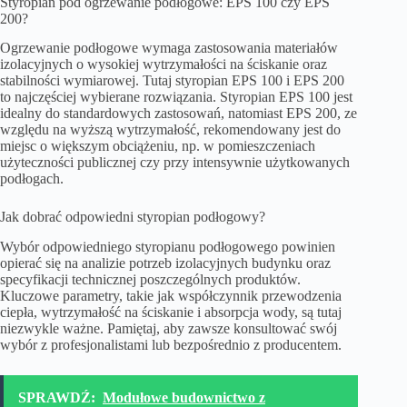
Styropian pod ogrzewanie podłogowe: EPS 100 czy EPS
200?
Ogrzewanie podłogowe wymaga zastosowania materiałów
izolacyjnych o wysokiej wytrzymałości na ściskanie oraz
stabilności wymiarowej. Tutaj styropian EPS 100 i EPS 200
to najczęściej wybierane rozwiązania. Styropian EPS 100 jest
idealny do standardowych zastosowań, natomiast EPS 200, ze
względu na wyższą wytrzymałość, rekomendowany jest do
miejsc o większym obciążeniu, np. w pomieszczeniach
użyteczności publicznej czy przy intensywnie użytkowanych
podłogach.
Jak dobrać odpowiedni styropian podłogowy?
Wybór odpowiedniego styropianu podłogowego powinien
opierać się na analizie potrzeb izolacyjnych budynku oraz
specyfikacji technicznej poszczególnych produktów.
Kluczowe parametry, takie jak współczynnik przewodzenia
ciepła, wytrzymałość na ściskanie i absorpcja wody, są tutaj
niezwykle ważne. Pamiętaj, aby zawsze konsultować swój
wybór z profesjonalistami lub bezpośrednio z producentem.
SPRAWDŹ:
Modułowe budownictwo z