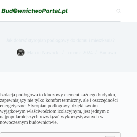
Przejdź
do
treści
Jak dobrać styropian podłogowy do domu i mieszkania?
Marcin Nowacki
5 marca 2024
Budowa
Izolacja podłogowa to kluczowy element każdego budynku,
zapewniający nie tylko komfort termiczny, ale i oszczędności
energetyczne. Styropian podłogowy, dzięki swoim
wyjątkowym właściwościom izolacyjnym, jest jednym z
najpopularniejszych rozwiązań wykorzystywanych w
nowoczesnym budownictwie.