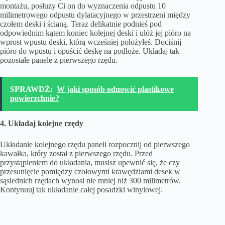
montażu, posłuży Ci on do wyznaczenia odpustu 10
milimetrowego odpustu dylatacyjnego w przestrzeni między
czołem deski i ścianą. Teraz delikatnie podnieś pod
odpowiednim kątem koniec kolejnej deski i ułóż jej pióro na
wprost wpustu deski, którą wcześniej położyłeś. Dociśnij
pióro do wpustu i opuścić deskę na podłoże. Układaj tak
pozostałe panele z pierwszego rzędu.
SPRAWDŹ:
W jaki sposób odnowić plastikowe
powierzchnie?
4. Układaj kolejne rzędy
Układanie kolejnego rzędu paneli rozpocznij od pierwszego
kawałka, który został z pierwszego rzędu. Przed
przystąpieniem do układania, musisz upewnić się, że czy
przesunięcie pomiędzy czołowymi krawędziami desek w
sąsiednich rzędach wynosi nie mniej niż 300 milimetrów.
Kontynuuj tak układanie całej posadzki winylowej.