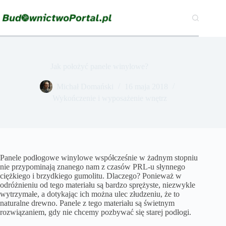
Przejdź
do
treści
Jak położyć panele winylowe?
Michał Domański
16 maja 2018
Wykończenie i wyposażenie wnętrz
Panele podłogowe winylowe współcześnie w żadnym stopniu
nie przypominają znanego nam z czasów PRL-u słynnego
ciężkiego i brzydkiego gumolitu. Dlaczego? Ponieważ w
odróżnieniu od tego materiału są bardzo sprężyste, niezwykle
wytrzymałe, a dotykając ich można ulec złudzeniu, że to
naturalne drewno. Panele z tego materiału są świetnym
rozwiązaniem, gdy nie chcemy pozbywać się starej podłogi.