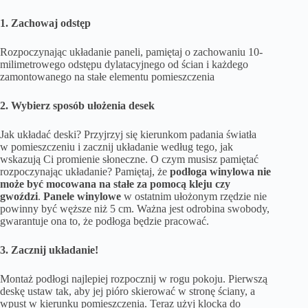
1. Zachowaj odstęp
Rozpoczynając układanie paneli, pamiętaj o zachowaniu 10-
milimetrowego odstępu dylatacyjnego od ścian i każdego
zamontowanego na stałe elementu pomieszczenia
2. Wybierz sposób ułożenia desek
Jak układać deski? Przyjrzyj się kierunkom padania światła
w pomieszczeniu i zacznij układanie według tego, jak
wskazują Ci promienie słoneczne.
O czym musisz pamiętać
rozpoczynając układanie? Pamiętaj, że
podłoga winylowa nie
może być mocowana na stałe za pomocą kleju czy
gwoździ
.
Panele winylowe
w ostatnim ułożonym rzędzie nie
powinny być węższe niż 5 cm. Ważna jest odrobina swobody,
gwarantuje ona to, że podłoga będzie pracować.
3. Zacznij układanie!
Montaż podłogi najlepiej rozpocznij w rogu pokoju. Pierwszą
deskę ustaw tak, aby jej pióro skierować w stronę ściany, a
wpust w kierunku pomieszczenia. Teraz użyj klocka do