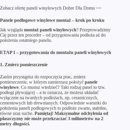
Zobacz ofertę
paneli winylowych Dobre Dla Domu
>>
Panele podłogowe winylowe montaż – krok po kroku
Jak wygląda
monta
ż paneli winylowych
? Przeprowadzimy
Cię przez ten proceder – od przygotowania podłoża aż do
położenia ostatniego panelu.
ETAP I – przygotowania do montażu paneli winylowych
1. Zmierz pomieszczenie
Zanim przystąpisz do rozpoczęcia prac, zmierz
pomieszczenie, w którym zamierzasz położyć
panele
winylowe
. Co musisz wiedzieć? Taki rodzaj panel to tzw.
podłogi pływającej – a to oznacza, że możesz układać
wyłącznie na twardych podłożach, np. ceramicznych,
cementowych lub drewnianych. Odpowiednie warunki do
położenia paneli podłogowych to podłoże zwarte, stabilne,
równe oraz suche.
Pamiętaj! Maksymalne odchylenia od
płaszczyzny nie może przekraczać 3 milimetr
ó
w na 2
metry długości.