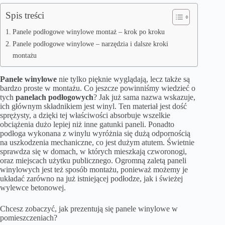
Spis treści
Panele podłogowe winylowe montaż – krok po kroku
Panele podłogowe winylowe – narzędzia i dalsze kroki
montażu
Panele winylowe
nie tylko pięknie wyglądają, lecz także są
bardzo proste w montażu. Co jeszcze powinniśmy wiedzieć o
tych
panelach podłogowych
? Jak już sama nazwa wskazuje,
ich głównym składnikiem jest winyl. Ten materiał jest dość
sprężysty, a dzięki tej właściwości absorbuje wszelkie
obciążenia dużo lepiej niż inne gatunki paneli. Ponadto
podłoga wykonana z winylu wyróżnia się dużą odpornością
na uszkodzenia mechaniczne, co jest dużym atutem. Świetnie
sprawdza się w domach, w których mieszkają czworonogi,
oraz miejscach użytku publicznego. Ogromną zaletą paneli
winylowych jest też sposób montażu, ponieważ możemy je
układać zarówno na już istniejącej podłodze, jak i świeżej
wylewce betonowej.
Chcesz zobaczyć, jak prezentują się panele winylowe w
pomieszczeniach?