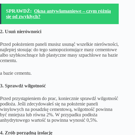
SPRAWDŹ:
Okna antywłamaniowe – czym różnią
się od zwykłych?
2. Usuń nierówności
Przed położeniem paneli musisz usunąć wszelkie nierówności,
najlepiej stosując do tego samopoziomujące masy cementowe
albo szybkoschnące lub plastyczne masy szpachlowe na bazie
cementu.
a bazie cementu.
3. Sprawdź wilgotność
Przed przystąpieniem do prac, koniecznie sprawdź wilgotność
podłoża. Jeśli zdecydowałeś się na położenie paneli
winylowych na posadzkę cementową, wilgotność powinna
być mniejsza lub równa 2%. W przypadku podłoża
anhydrytowego wartość ta powinna wynosić 0,5%.
4. Zrób porządną izolację