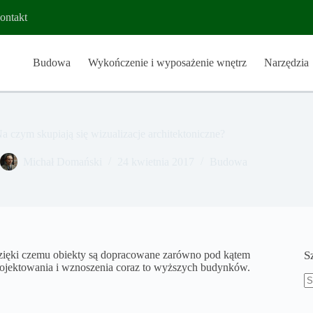
ontakt
Budowa
Wykończenie i wyposażenie wnętrz
Narzędzia
a czym skupiają się wizualizacje architektoniczne?
Michał Domański
24 kwietnia 2017
Budowa
 dzięki czemu obiekty są dopracowane zarówno pod kątem
S
projektowania i wznoszenia coraz to wyższych budynków.
B
w