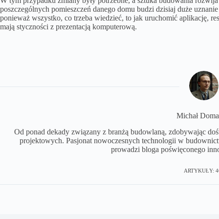
W tym przypadku zmiany były potrzebne, a sztuka budowania rozwija 
poszczególnych pomieszczeń danego domu budzi dzisiaj duże uznanie wśr
ponieważ wszystko, co trzeba wiedzieć, to jak uruchomić aplikację, resz
mają styczności z prezentacją komputerową.
Michał Doma
Od ponad dekady związany z branżą budowlaną, zdobywając dośw
projektowych. Pasjonat nowoczesnych technologii w budowni
prowadzi bloga poświęconego inn
ARTYKUŁY: 4