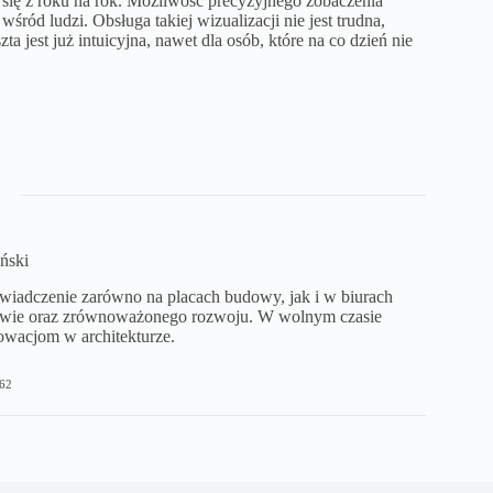
się z roku na rok. Możliwość precyzyjnego zobaczenia
ód ludzi. Obsługa takiej wizualizacji nie jest trudna,
ta jest już intuicyjna, nawet dla osób, które na co dzień nie
ński
iadczenie zarówno na placach budowy, jak i w biurach
ctwie oraz zrównoważonego rozwoju. W wolnym czasie
owacjom w architekturze.
62