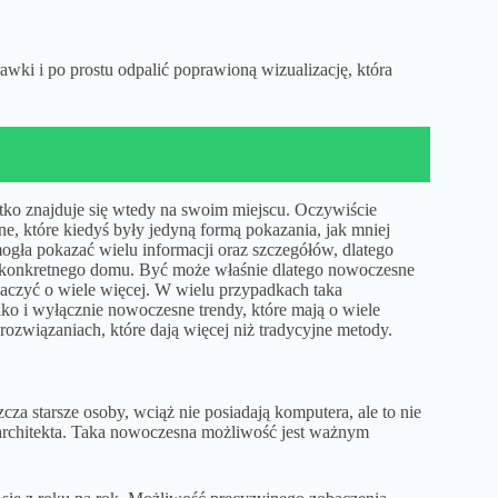
wki i po prostu odpalić poprawioną wizualizację, która
tko znajduje się wtedy na swoim miejscu. Oczywiście
ne, które kiedyś były jedyną formą pokazania, jak mniej
ogła pokazać wielu informacji oraz szczegółów, dlatego
 konkretnego domu. Być może właśnie dlatego nowoczesne
baczyć o wiele więcej. W wielu przypadkach taka
lko i wyłącznie nowoczesne trendy, które mają o wiele
rozwiązaniach, które dają więcej niż tradycyjne metody.
za starsze osoby, wciąż nie posiadają komputera, ale to nie
architekta. Taka nowoczesna możliwość jest ważnym