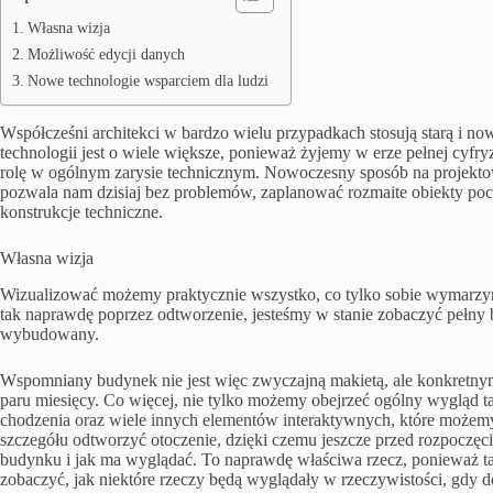
Własna wizja
Możliwość edycji danych
Nowe technologie wsparciem dla ludzi
Współcześni architekci w bardzo wielu przypadkach stosują starą i no
technologii jest o wiele większe, ponieważ żyjemy w erze pełnej cyfr
rolę w ogólnym zarysie technicznym. Nowoczesny sposób na projekto
pozwala nam dzisiaj bez problemów, zaplanować rozmaite obiekty po
konstrukcje techniczne.
Własna wizja
Wizualizować możemy praktycznie wszystko, co tylko sobie wymarzymy.
tak naprawdę poprzez odtworzenie, jesteśmy w stanie zobaczyć pełny 
wybudowany.
Wspomniany budynek nie jest więc zwyczajną makietą, ale konkretnym o
paru miesięcy. Co więcej, nie tylko możemy obejrzeć ogólny wygląd ta
chodzenia oraz wiele innych elementów interaktywnych, które możemy 
szczegółu odtworzyć otoczenie, dzięki czemu jeszcze przed rozpocz
budynku i jak ma wyglądać. To naprawdę właściwa rzecz, ponieważ ta
zobaczyć, jak niektóre rzeczy będą wyglądały w rzeczywistości, gdy 