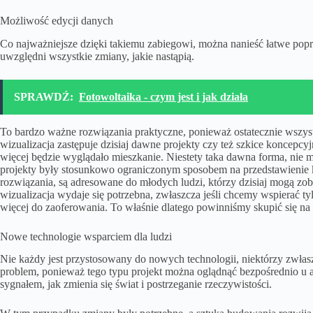
Możliwość edycji danych
Co najważniejsze dzięki takiemu zabiegowi, można nanieść łatwe popra
uwzględni wszystkie zmiany, jakie nastąpią.
SPRAWDŹ:
Fotowoltaika - czym jest i jak działa
To bardzo ważne rozwiązania praktyczne, ponieważ ostatecznie wszys
wizualizacja zastępuje dzisiaj dawne projekty czy też szkice koncepcyj
więcej będzie wyglądało mieszkanie. Niestety taka dawna forma, nie m
projekty były stosunkowo ograniczonym sposobem na przedstawienie
rozwiązania, są adresowane do młodych ludzi, którzy dzisiaj mogą zo
wizualizacja wydaje się potrzebna, zwłaszcza jeśli chcemy wspierać ty
więcej do zaoferowania. To właśnie dlatego powinniśmy skupić się na 
Nowe technologie wsparciem dla ludzi
Nie każdy jest przystosowany do nowych technologii, niektórzy zwłaszc
problem, ponieważ tego typu projekt można oglądnąć bezpośrednio u 
sygnałem, jak zmienia się świat i postrzeganie rzeczywistości.