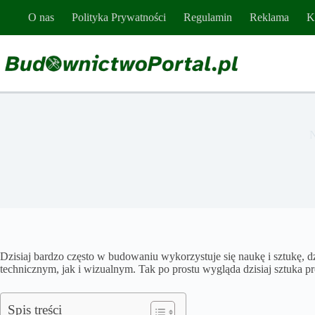
Przejdź
O nas
Polityka Prywatności
Regulamin
Reklama
K
do
treści
N
Dzisiaj bardzo często w budowaniu wykorzystuje się naukę i sztukę,
technicznym, jak i wizualnym. Tak po prostu wygląda dzisiaj sztuka 
Spis treści