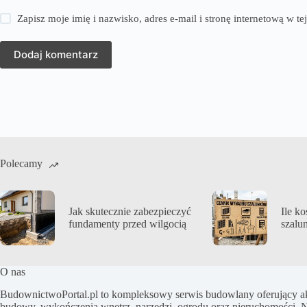
Zapisz moje imię i nazwisko, adres e-mail i stronę internetową w 
Dodaj komentarz
Polecamy
Jak skutecznie zabezpieczyć
Ile k
fundamenty przed wilgocią
szalu
O nas
BudownictwoPortal.pl to kompleksowy serwis budowlany oferujący akt
budowy, wykończenia wnętrz, narzędzi, ogrodu oraz nieruchomości. N