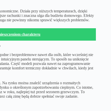
onomiczne. Działa przy niższych temperaturach, dzięki
ejsze rachunki i znaczna ulga dla budżetu domowego. Efekty
obsługa nie powinny nikomu sprawić większych problemów.
ieszczeniom charakteru
?
godne i bezproblemowe nawet dla osób, które wcześniej nie
 intuicyjnym panelu sterującym. To sposób na uniknięcie
zpalania. Część modeli pozwala nawet na zaprogramowanie
rantuje komfort termiczny dokładnie w chwilach, kiedy jest
ć. Na rynku można znaleźć urządzenia o rozmaitych
udynku o określonym zapotrzebowaniu cieplnym. Co istotne,
z w roku, najlepiej tuż przed sezonem grzewczym. To
ez całą zimę będą dobrze spełniać swoje zadanie.