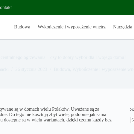
ontakt
Budowa
Wykończenie i wyposażenie wnętrz
Narzędzia
 centralnego ogrzewania – czy to dobry wybór dla Twojego domu?
nacki
26 stycznia 2023
Budowa
,
Wykończenie i wyposażenie wnę
ystywane są w domach wielu Polaków. Uważane są za
S
ne. Do tego nie kosztują zbyt wiele, podobnie jak sama
nku dostępne są w wielu wariantach, dzięki czemu każdy bez
B
w