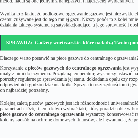
metod, nadal są one jednym z najlepszych i najczęściej wybieranych.
Wynika to z faktu, że podłogowe ogrzewanie gazowe jest niezwykle ek
czemu zużywane jest do tego mniej gazu. Niższy pobór to z kolei mni
działania takiego systemu są satysfakcjonujące, a jego sprawność i 
SPRAWDŹ:
Gadżety wnętrzarskie, które nadadzą Twoim pom
Dlaczego warto postawić na piece gazowe do centralnego ogrzewania
Korzystanie z
pieców gazowych do centralnego ogrzewania
jest wy
miały z nimi do czynienia. Pożądaną temperaturę wystarczy ustawić na
potrzeby regularnego sprawdzania jej stanu, dokładania opału czy ro
odpowiednich godzin działania kotła. Sprzyja to oszczędnościom i gwa
on najbardziej potrzebny.
Kolejną zaletą pieców gazowych jest ich różnorodność i uniwersalnoś
parametrach. Dzięki temu łatwo wybrać taki, który poradzi sobie w b
piece gazowe do centralnego ogrzewania
wystarczy konserwować ra
kolejny sposób na ochronę domowych finansów, ale i gwarancja, że prz