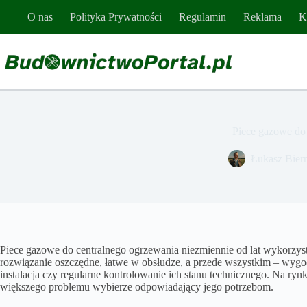
Przejdź
O nas
Polityka Prywatności
Regulamin
Reklama
K
do
treści
Piece gazowe do
Łukasz Bier
Piece gazowe do centralnego ogrzewania niezmiennie od lat wykorz
rozwiązanie oszczędne, łatwe w obsłudze, a przede wszystkim – wygod
instalacja czy regularne kontrolowanie ich stanu technicznego. Na ry
większego problemu wybierze odpowiadający jego potrzebom.