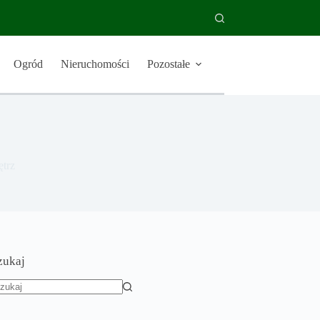
Ogród
Nieruchomości
Pozostałe
trz
zukaj
rak
yników