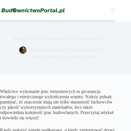
Przejdź
do
treści
Jaka jest właściwa kolejność prac remontowych?
Michał Domański
26 września 2017
Wykończenie i wyposażenie wnętrz
Właściwe wykonanie prac remontowych to gwarancja
trwałego i estetycznego wykończenia wnętrz. Należy jednak
pamiętać, że znaczenie mają nie tylko staranność fachowców
czy jakość wykorzystanych materiałów, lecz także
odpowiednia kolejność prac budowlanych. Przeczytaj artykuł
i dowiedz się więcej!
Kiedy położyć panele podłogowe, a kiedy zamontować drzwi