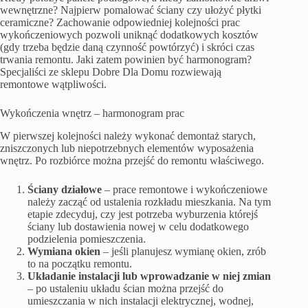
wewnętrzne? Najpierw pomalować ściany czy ułożyć płytki
ceramiczne? Zachowanie odpowiedniej kolejności prac
wykończeniowych pozwoli uniknąć dodatkowych kosztów
(gdy trzeba będzie daną czynność powtórzyć) i skróci czas
trwania remontu. Jaki zatem powinien być harmonogram?
Specjaliści ze sklepu
Dobre Dla Domu
rozwiewają
remontowe wątpliwości.
Wykończenia wnętrz – harmonogram prac
W pierwszej kolejności należy wykonać demontaż starych,
zniszczonych lub niepotrzebnych elementów wyposażenia
wnętrz. Po rozbiórce można przejść do remontu właściwego.
Ściany działowe
– prace remontowe i wykończeniowe
należy zacząć od ustalenia rozkładu mieszkania. Na tym
etapie zdecyduj, czy jest potrzeba wyburzenia którejś
ściany lub dostawienia nowej w celu dodatkowego
podzielenia pomieszczenia.
Wymiana okien
– jeśli planujesz wymianę okien, zrób
to na początku remontu.
Układanie instalacji lub wprowadzanie w niej zmian
– po ustaleniu układu ścian można przejść do
umieszczania w nich instalacji elektrycznej, wodnej,