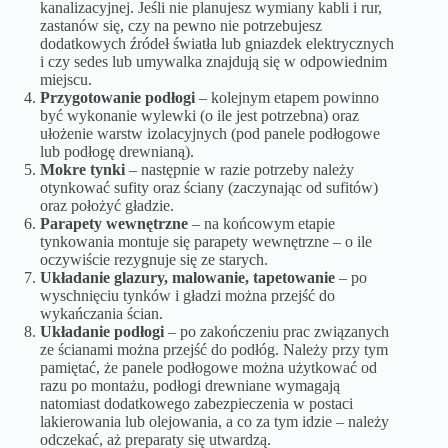
kanalizacyjnej. Jeśli nie planujesz wymiany kabli i rur,
zastanów się, czy na pewno nie potrzebujesz
dodatkowych źródeł światła lub gniazdek elektrycznych
i czy sedes lub umywalka znajdują się w odpowiednim
miejscu.
Przygotowanie podłogi
– kolejnym etapem powinno
być wykonanie wylewki (o ile jest potrzebna) oraz
ułożenie warstw izolacyjnych (pod panele podłogowe
lub podłogę drewnianą).
Mokre tynki
– następnie w razie potrzeby należy
otynkować sufity oraz ściany (zaczynając od sufitów)
oraz położyć gładzie.
Parapety wewnętrzne
– na końcowym etapie
tynkowania montuje się parapety wewnętrzne – o ile
oczywiście rezygnuje się ze starych.
Układanie glazury, malowanie, tapetowanie
– po
wyschnięciu tynków i gładzi można przejść do
wykańczania ścian.
Układanie podłogi
– po zakończeniu prac związanych
ze ścianami można przejść do podłóg. Należy przy tym
pamiętać, że panele podłogowe można użytkować od
razu po montażu,
podłogi drewniane
wymagają
natomiast dodatkowego zabezpieczenia w postaci
lakierowania lub olejowania, a co za tym idzie – należy
odczekać, aż preparaty się utwardzą.