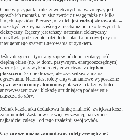
Choć w przypadku rolet zewnętrznych najważniejszy jest
sposób ich montażu, musisz zwrócić uwagę także na kilka
innych aspektów. Pierwszym z nich jest
rodzaj sterowania
–
może być ręczny, najczęściej z mechanizmem korbowym lub
elektryczny. Ręczny jest tańszy, natomiast elektryczny
umożliwia podłączenie rolet do instalacji alarmowej czy do
inteligentnego systemu sterowania budynkiem.
Jeśli zależy ci na tym, aby zapewnić dobrą izolacyjność
cieplną okien (np. w domu pasywnym, energooszczędnym),
ważne jest, aby wybrać rolety zewnętrzne z
ciepłym
płaszczem
. Są one droższe, ale oszczędzisz zimą na
ogrzewaniu. Natomiast rolety antywłamaniowe wyposażone
są we
wzmocniony aluminiowy płaszcz
, a także w bolce
antywyważeniowe i blokadę utrudniającą podniesienie
płaszcza do góry.
Jednak każda taka dodatkowa funkcjonalność, zwiększa koszt
zakupu rolet. Zastanów się więc wcześniej, na czym ci
najbardziej zależy i od tego uzależnij swój wybór.
Czy zawsze można zamontować rolety zewnętrzne?