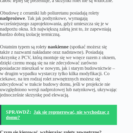
całość lepiej się prezentuje, a skrzynki rolet nie są widoczne.
Obudowę z ceramiki lub poliuretanu posiadają rolety
nadprożowe
. Tak jak podtynkowe, wymagają
wcześniejszego zaprojektowania, gdyż umieszcza się je w
nadporżu okna. Ich największą zaletą jest to, że zapewniają
bardzo dobrą izolację termiczną.
Ostatnim typem są rolety
naokienne
(spotkać możesz się
także z nazwami nakładane oraz nadstawne). Posiadają
skrzynkę z PCV, którą montuje się we wnęce razem z oknem,
dzięki czemu mogą się na nie zdecydować zarówno
posiadacze mieszkań w nowym, jak i starym budownictwie –
w drugim wypadku wystarczy tylko kilka modyfikacji. Co
ciekawe, na ten rodzaj rolet zewnętrznych możesz się
zdecydować w trakcie budowy domu, jeśli w projekcie nie
uwzględniono wersji nadprożowej lub natynkowej, ukrywając
jednocześnie skrzynkę pod elewacją.
SPRAWDŹ:
Jak się regenerować, nie wychodząc z
domu?
Czym się kierować, wybierając rolety zewnętrzne?