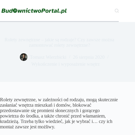
Przejdź
do
treści
Rolety zewnętrzne – jakie są rodzaje? Czy zawsze można
zamontować rolety zewnętrzne?
Tomasz Wierzbicki
26 sierpnia 2020
Wykończenie i wyposażenie wnętrz
Rolety zewnętrzne, w zależności od rodzaju, mogą skutecznie
zasłaniać wnętrza mieszkań i domów, blokować
przedostawanie się promieni słonecznych i gorącego
powietrza do środka, a także chronić przed włamaniem,
kradzieżą. Trzeba tylko wiedzieć, jak je wybrać i… czy ich
montaż zawsze jest możliwy.