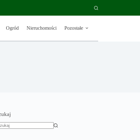
Ogród
Nieruchomości
Pozostałe
zukaj
rak
yników