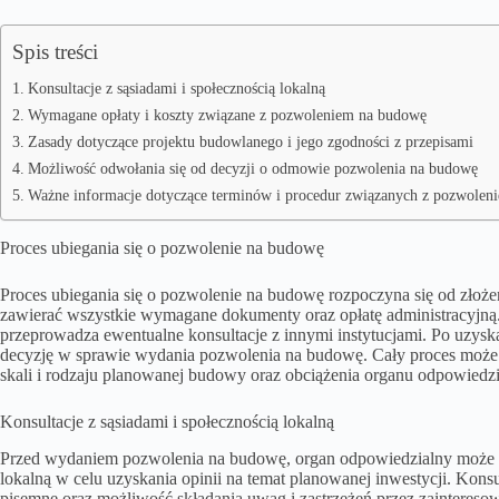
Spis treści
Konsultacje z sąsiadami i społecznością lokalną
Wymagane opłaty i koszty związane z pozwoleniem na budowę
Zasady dotyczące projektu budowlanego i jego zgodności z przepisami
Możliwość odwołania się od decyzji o odmowie pozwolenia na budowę
Ważne informacje dotyczące terminów i procedur związanych z pozwolen
Proces ubiegania się o pozwolenie na budowę
Proces ubiegania się o pozwolenie na budowę rozpoczyna się od zło
zawierać wszystkie wymagane dokumenty oraz opłatę administracyjną
przeprowadza ewentualne konsultacje z innymi instytucjami. Po uzysk
decyzję w sprawie wydania pozwolenia na budowę. Cały proces może p
skali i rodzaju planowanej budowy oraz obciążenia organu odpowied
Konsultacje z sąsiadami i społecznością lokalną
Przed wydaniem pozwolenia na budowę, organ odpowiedzialny może pr
lokalną w celu uzyskania opinii na temat planowanej inwestycji. Kons
pisemne oraz możliwość składania uwag i zastrzeżeń przez zainteres