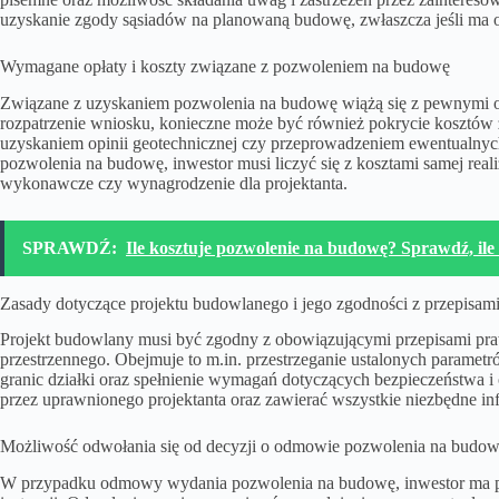
uzyskanie zgody sąsiadów na planowaną budowę, zwłaszcza jeśli ma o
Wymagane opłaty i koszty związane z pozwoleniem na budowę
Związane z uzyskaniem pozwolenia na budowę wiążą się z pewnymi opł
rozpatrzenie wniosku, konieczne może być również pokrycie kosztó
uzyskaniem opinii geotechnicznej czy przeprowadzeniem ewentualny
pozwolenia na budowę, inwestor musi liczyć się z kosztami samej realiz
wykonawcze czy wynagrodzenie dla projektanta.
SPRAWDŹ:
Ile kosztuje pozwolenie na budowę? Sprawdź, ile
Zasady dotyczące projektu budowlanego i jego zgodności z przepisam
Projekt budowlany musi być zgodny z obowiązującymi przepisami p
przestrzennego. Obejmuje to m.in. przestrzeganie ustalonych parame
granic działki oraz spełnienie wymagań dotyczących bezpieczeństwa i
przez uprawnionego projektanta oraz zawierać wszystkie niezbędne inf
Możliwość odwołania się od decyzji o odmowie pozwolenia na budo
W przypadku odmowy wydania pozwolenia na budowę, inwestor ma pr