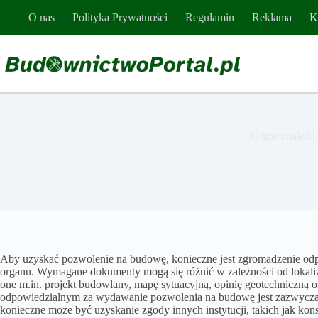
Przejdź
O nas
Polityka Prywatności
Regulamin
Reklama
K
do
treści
Gdzie znaleźć
Aby uzyskać pozwolenie na budowę, konieczne jest zgromadzenie od
organu. Wymagane dokumenty mogą się różnić w zależności od lokaliz
one m.in. projekt budowlany, mapę sytuacyjną, opinię geotechniczn
odpowiedzialnym za wydawanie pozwolenia na budowę jest zazwyczaj 
konieczne może być uzyskanie zgody innych instytucji, takich jak ko