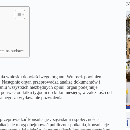
N
iem na budowę
żenia wniosku do właściwego organu. Wniosek powinien
. Następnie organ przeprowadza analizę dokumentów i
aniu wszystkich niezbędnych opinii, organ podejmuje
otrwać od kilku tygodni do kilku miesięcy, w zależności od
zialnego za wydawanie pozwolenia.
zeprowadzić konsultacje z sąsiadami i społecznością
ultacje te mogą obejmować publiczne spotkania, konsultacje
owane strony. W niektórych przypadkach konieczne może być