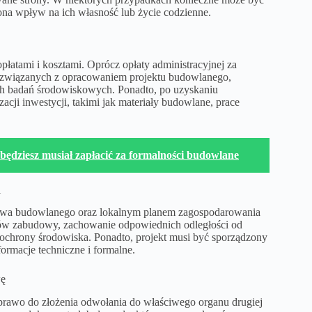
na wpływ na ich własność lub życie codzienne.
atami i kosztami. Oprócz opłaty administracyjnej za
w związanych z opracowaniem projektu budowlanego,
ch badań środowiskowych. Ponadto, po uzyskaniu
acji inwestycji, takimi jak materiały budowlane, prace
 będziesz musiał zapłacić za formalności budowlane
i
rawa budowlanego oraz lokalnym planem zagospodarowania
trów zabudowy, zachowanie odpowiednich odległości od
 ochrony środowiska. Ponadto, projekt musi być sporządzony
ormacje techniczne i formalne.
wę
awo do złożenia odwołania do właściwego organu drugiej