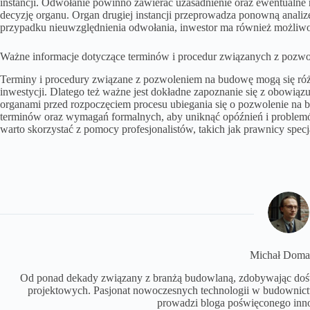
instancji. Odwołanie powinno zawierać uzasadnienie oraz ewentualn
decyzję organu. Organ drugiej instancji przeprowadza ponowną analiz
przypadku nieuwzględnienia odwołania, inwestor ma również możliwo
Ważne informacje dotyczące terminów i procedur związanych z pozw
Terminy i procedury związane z pozwoleniem na budowę mogą się różni
inwestycji. Dlatego też ważne jest dokładne zapoznanie się z obowiąz
organami przed rozpoczęciem procesu ubiegania się o pozwolenie na b
terminów oraz wymagań formalnych, aby uniknąć opóźnień i problemów 
warto skorzystać z pomocy profesjonalistów, takich jak prawnicy spec
Michał Doma
Od ponad dekady związany z branżą budowlaną, zdobywając dośw
projektowych. Pasjonat nowoczesnych technologii w budowni
prowadzi bloga poświęconego inn