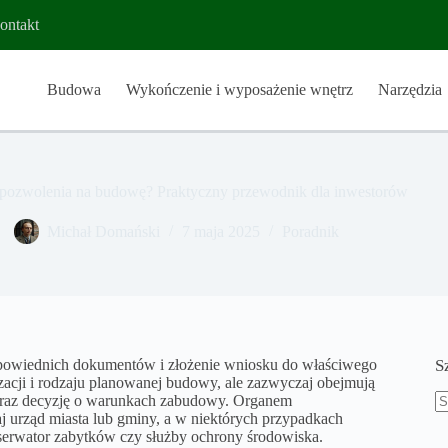
ontakt
Budowa
Wykończenie i wyposażenie wnętrz
Narzędzia
 pozwolenia na budowę? Praktyczny przewodnik dla inwestorów
Michał Domański
7 maja 2025
Poradnik
powiednich dokumentów i złożenie wniosku do właściwego
S
acji i rodzaju planowanej budowy, ale zazwyczaj obejmują
ą oraz decyzję o warunkach zabudowy. Organem
urząd miasta lub gminy, a w niektórych przypadkach
B
nserwator zabytków czy służby ochrony środowiska.
w