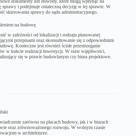
e nowe dokumenty lub dowody, które mogą wpłynąć na
ę sprawy i podejmuje ostateczną decyzję w tej sprawie. W
ść skierowania sprawy do sądu administracyjnego.
oleniem na budowę
ć w zależności od lokalizacji i rodzaju planowanej
ującymi przepisami oraz skonsultowanie się z odpowiednimi
udowę. Konieczne jest również ścisłe przestrzeganie
w trakcie realizacji inwestycji. W razie wątpliwości,
jalizujący się w prawie budowlanym czy biura projektowe.
ński
iadczenie zarówno na placach budowy, jak i w biurach
ctwie oraz zrównoważonego rozwoju. W wolnym czasie
owacjom w architekturze.