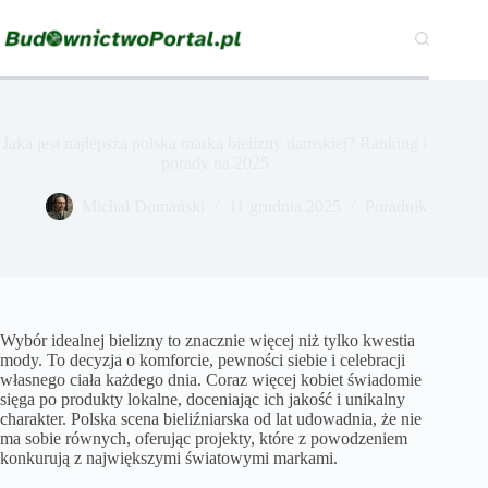
Przejdź
do
treści
Jaka jest najlepsza polska marka bielizny damskiej? Ranking i
porady na 2025
Michał Domański
11 grudnia 2025
Poradnik
Wybór idealnej bielizny to znacznie więcej niż tylko kwestia
mody. To decyzja o komforcie, pewności siebie i celebracji
własnego ciała każdego dnia. Coraz więcej kobiet świadomie
sięga po produkty lokalne, doceniając ich jakość i unikalny
charakter. Polska scena bieliźniarska od lat udowadnia, że nie
ma sobie równych, oferując projekty, które z powodzeniem
konkurują z największymi światowymi markami.