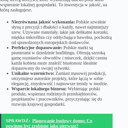
wspieranie lokalnej gospodarki. To inwestycja w jakość, na
którą zasługujesz.
Niezrównana jakość wykonania:
Polskie szwalnie
słyną z precyzji i dbałości o każdy, nawet najmniejszy
szew. Używane materiały, takie jak delikatne koronki,
miękka mikrofibra czy oddychająca bawełna, pochodzą
od sprawdzonych europejskich dostawców.
Perfekcyjne dopasowanie:
Polskie marki są
pionierami w dziedzinie brafittingu. Oferują szeroką
gamę rozmiarów obwodów i miseczek, dzięki czemu
każda kobieta może znaleźć biustonosz idealnie
dopasowany do swojej sylwetki.
Unikalne wzornictwo:
Zamiast masowej produkcji,
otrzymujesz autorskie projekty, które łączą w sobie
elegancję, zmysłowość i najnowsze trendy w modzie.
Wsparcie lokalnego biznesu:
Wybierając polski
produkt, wspierasz rodzimych przedsiębiorców,
projektantów i pracowników, przyczyniając się do
rozwoju krajowej gospodarki.
SPRAWDŹ:
Planowanie budowy domu: Co
powinno być zrobione jako pierwsze?