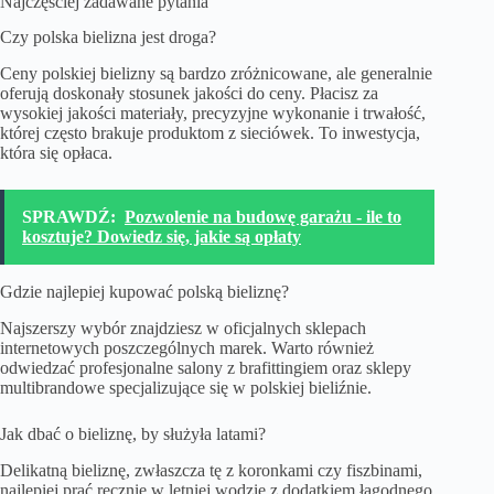
Najczęściej zadawane pytania
Czy polska bielizna jest droga?
Ceny polskiej bielizny są bardzo zróżnicowane, ale generalnie
oferują doskonały stosunek jakości do ceny. Płacisz za
wysokiej jakości materiały, precyzyjne wykonanie i trwałość,
której często brakuje produktom z sieciówek. To inwestycja,
która się opłaca.
SPRAWDŹ:
Pozwolenie na budowę garażu - ile to
kosztuje? Dowiedz się, jakie są opłaty
Gdzie najlepiej kupować polską bieliznę?
Najszerszy wybór znajdziesz w oficjalnych sklepach
internetowych poszczególnych marek. Warto również
odwiedzać profesjonalne salony z brafittingiem oraz sklepy
multibrandowe specjalizujące się w polskiej bieliźnie.
Jak dbać o bieliznę, by służyła latami?
Delikatną bieliznę, zwłaszcza tę z koronkami czy fiszbinami,
najlepiej prać ręcznie w letniej wodzie z dodatkiem łagodnego