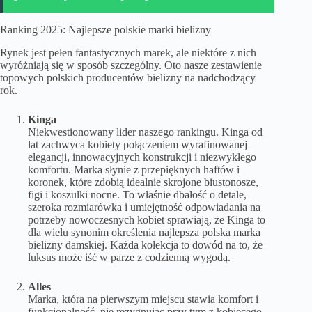
Ranking 2025: Najlepsze polskie marki bielizny
Rynek jest pełen fantastycznych marek, ale niektóre z nich
wyróżniają się w sposób szczególny. Oto nasze zestawienie
topowych polskich producentów bielizny na nadchodzący
rok.
Kinga
Niekwestionowany lider naszego rankingu. Kinga od
lat zachwyca kobiety połączeniem wyrafinowanej
elegancji, innowacyjnych konstrukcji i niezwykłego
komfortu. Marka słynie z przepięknych haftów i
koronek, które zdobią idealnie skrojone biustonosze,
figi i koszulki nocne. To właśnie dbałość o detale,
szeroka rozmiarówka i umiejętność odpowiadania na
potrzeby nowoczesnych kobiet sprawiają, że Kinga to
dla wielu synonim określenia
najlepsza polska marka
bielizny damskiej
. Każda kolekcja to dowód na to, że
luksus może iść w parze z codzienną wygodą.
Alles
Marka, która na pierwszym miejscu stawia komfort i
funkcjonalność, nie rezygnując przy tym z kobiecego