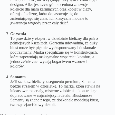
designu. Alles jest szczególnie ceniona za swoje
kolekcje dla mam karmiących oraz kobiet w ciąży,
oferując bieliznę, która dopasowuje się do
zmieniającego się ciała. Ich klasyczne modele to
gwarancja wygody przez cały dzień.
Gorsenia
To prawdziwy ekspert w dziedzinie bielizny dla pań o
pełniejszych kształtach. Gorsenia udowadnia, że duży
biust może być pięknie wyeksponowany i doskonale
podtrzymany. Marka specjalizuje się w konstrukcjach,
które zapewniają maksymalne wsparcie i komfort, a
jednocześnie zachwycają bogactwem wzorów i
kolorów.
Samanta
Jeśli szukasz bielizny z segmentu premium, Samanta
będzie strzałem w dziesiątkę. To marka, która stawia na
luksusowe materiały, misterne zdobienia i konstrukcje
dopracowane w najmniejszym detalu. Biustonosze
Samanty są znane z tego, że doskonale modelują biust,
tworząc zjawiskowy dekolt.