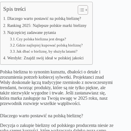
Spis treści
Dlaczego warto postawić na polską bieliznę?
Ranking 2025: Najlepsze polskie marki bielizny
Najczęściej zadawane pytania
Czy polska bielizna jest droga?
Gdzie najlepiej kupować polską bieliznę?
Jak dbać o bieliznę, by służyła latami?
Werdykt: Znajdź swój ideał w polskiej jakości
Polska bielizna to synonim kunsztu, dbałości o detale i
zrozumienia potrzeb kobiecej sylwetki. Projektanci znad
Wisły doskonale łączą tradycyjne rzemiosło z nowoczesnymi
trendami, tworząc produkty, które są nie tylko piękne, ale
także niezwykle wygodne i trwałe. Jeśli zastanawiasz się,
która marka zasługuje na Twoją uwagę w 2025 roku, nasz
przewodnik rozwieje wszelkie wątpliwości.
Dlaczego warto postawić na polską bieliznę?
Decyzja o zakupie bielizny od polskiego producenta niesie ze
sobą szereg korzyści, które wykraczają daleko poza samo