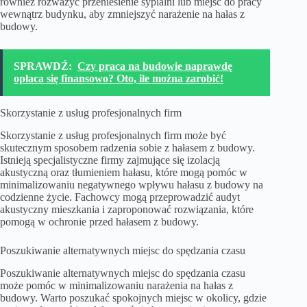
również rozważyć przeniesienie sypialni lub miejsc do pracy
wewnątrz budynku, aby zmniejszyć narażenie na hałas z
budowy.
SPRAWDŹ:
Czy praca na budowie naprawdę
opłaca się finansowo? Oto, ile można zarobić!
Skorzystanie z usług profesjonalnych firm
Skorzystanie z usług profesjonalnych firm może być
skutecznym sposobem radzenia sobie z hałasem z budowy.
Istnieją specjalistyczne firmy zajmujące się izolacją
akustyczną oraz tłumieniem hałasu, które mogą pomóc w
minimalizowaniu negatywnego wpływu hałasu z budowy na
codzienne życie. Fachowcy mogą przeprowadzić audyt
akustyczny mieszkania i zaproponować rozwiązania, które
pomogą w ochronie przed hałasem z budowy.
Poszukiwanie alternatywnych miejsc do spędzania czasu
Poszukiwanie alternatywnych miejsc do spędzania czasu
może pomóc w minimalizowaniu narażenia na hałas z
budowy. Warto poszukać spokojnych miejsc w okolicy, gdzie