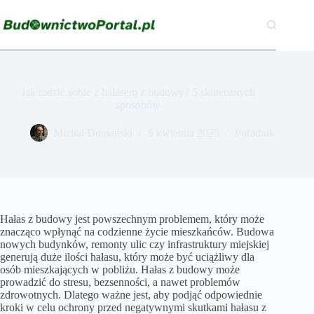
Przejdź
do
treści
Jak radzić sobie z hałasem z budowy? 5 skutecznych
sposobów
Michał Domański
9 kwietnia 2025
Poradnik
Hałas z budowy jest powszechnym problemem, który może
znacząco wpłynąć na codzienne życie mieszkańców. Budowa
nowych budynków, remonty ulic czy infrastruktury miejskiej
generują duże ilości hałasu, który może być uciążliwy dla
osób mieszkających w pobliżu. Hałas z budowy może
prowadzić do stresu, bezsenności, a nawet problemów
zdrowotnych. Dlatego ważne jest, aby podjąć odpowiednie
kroki w celu ochrony przed negatywnymi skutkami hałasu z