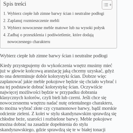
Spis treści
Wybierz ciepłe lub zimne barwy ścian i neutralne podłogi
Zaplanuj rozmieszczenie mebli
Wybierz nowoczesne meble matowe lub na wysoki połysk
Zadbaj o przeszklenia i podświetlenie, które dodają
nowoczesnego charakteru
Wybierz ciepłe lub zimne barwy ścian i neutralne podłogi
Kiedy przystępujemy do wykończenia wnętrz musimy mieć
już w głowie końcową aranżację jaką chcemy uzyskać, gdyż
to ona determinuje dobór kolorystyki ścian. Dobrze więc
zaplanować jakie meble pokojowe będzie się chciało wybrać i
na tej podstawie dobrać kolorystykę ścian. Oczywiście
najwięcej możliwości będzie w przypadku dobrania
klasycznych kolorów, czyli bieli lub czerni. Jeśli chce się
nowoczesnemu wnętrzu nadać nutę orientalnego charakteru,
to można wybrać złote czy cynamonowe barwy, bądź morskie
odcienie zieleni. Z kolei w stylu skandynawskim sprawdzą się
chłodne beże, szarości i rozbielone barwy.
Meble pokojowe
można dobrać na zasadzie dopełnienia do stylu
skandynawskiego, gdzie sprawdzą się te w białej tonacji