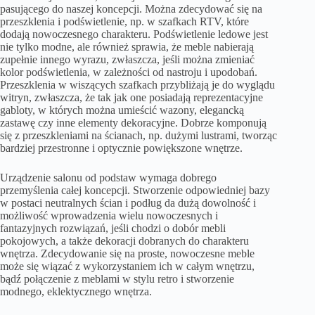
pasującego do naszej koncepcji. Można zdecydować się na
przeszklenia i podświetlenie, np. w szafkach RTV, które
dodają nowoczesnego charakteru. Podświetlenie ledowe jest
nie tylko modne, ale również sprawia, że meble nabierają
zupełnie innego wyrazu, zwłaszcza, jeśli można zmieniać
kolor podświetlenia, w zależności od nastroju i upodobań.
Przeszklenia w wiszących szafkach przybliżają je do wyglądu
witryn, zwłaszcza, że tak jak one posiadają reprezentacyjne
gabloty, w których można umieścić wazony, elegancką
zastawę czy inne elementy dekoracyjne. Dobrze komponują
się z przeszkleniami na ścianach, np. dużymi lustrami, tworząc
bardziej przestronne i optycznie powiększone wnętrze.
Urządzenie salonu od podstaw wymaga dobrego
przemyślenia całej koncepcji. Stworzenie odpowiedniej bazy
w postaci neutralnych ścian i podług da dużą dowolność i
możliwość wprowadzenia wielu nowoczesnych i
fantazyjnych rozwiązań, jeśli chodzi o dobór mebli
pokojowych, a także dekoracji dobranych do charakteru
wnętrza. Zdecydowanie się na proste, nowoczesne meble
może się wiązać z wykorzystaniem ich w całym wnętrzu,
bądź połączenie z meblami w stylu retro i stworzenie
modnego, eklektycznego wnętrza.