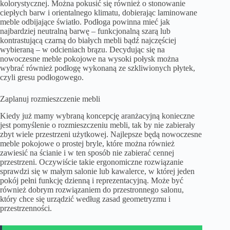
kolorystycznej. Można pokusić się również o stonowanie
ciepłych barw i orientalnego klimatu, dobierając laminowane
meble odbijające światło. Podłoga powinna mieć jak
najbardziej neutralną barwę – funkcjonalną szarą lub
kontrastującą czarną do białych mebli bądź najczęściej
wybieraną – w odcieniach brązu. Decydując się na
nowoczesne meble pokojowe na wysoki połysk można
wybrać również podłogę wykonaną ze szkliwionych płytek,
czyli gresu podłogowego.
Zaplanuj rozmieszczenie mebli
Kiedy już mamy wybraną koncepcję aranżacyjną konieczne
jest pomyślenie o rozmieszczeniu mebli, tak by nie zabierały
zbyt wiele przestrzeni użytkowej. Najlepsze będą nowoczesne
meble pokojowe o prostej bryle, które można również
zawiesić na ścianie i w ten sposób nie zabierać cennej
przestrzeni. Oczywiście takie ergonomiczne rozwiązanie
sprawdzi się w małym salonie lub kawalerce, w której jeden
pokój pełni funkcję dzienną i reprezentacyjną. Może być
również dobrym rozwiązaniem do przestronnego salonu,
który chce się urządzić według zasad geometryzmu i
przestrzenności.