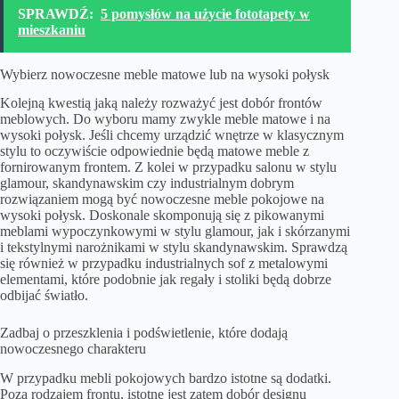
SPRAWDŹ:
5 pomysłów na użycie fototapety w
mieszkaniu
Wybierz nowoczesne meble matowe lub na wysoki połysk
Kolejną kwestią jaką należy rozważyć jest dobór frontów
meblowych. Do wyboru mamy zwykle meble matowe i na
wysoki połysk. Jeśli chcemy urządzić wnętrze w klasycznym
stylu to oczywiście odpowiednie będą matowe meble z
fornirowanym frontem. Z kolei w przypadku salonu w stylu
glamour, skandynawskim czy industrialnym dobrym
rozwiązaniem mogą być nowoczesne meble pokojowe na
wysoki połysk. Doskonale skomponują się z pikowanymi
meblami wypoczynkowymi w stylu glamour, jak i skórzanymi
i tekstylnymi narożnikami w stylu skandynawskim. Sprawdzą
się również w przypadku industrialnych sof z metalowymi
elementami, które podobnie jak regały i stoliki będą dobrze
odbijać światło.
Zadbaj o przeszklenia i podświetlenie, które dodają
nowoczesnego charakteru
W przypadku mebli pokojowych bardzo istotne są dodatki.
Poza rodzajem frontu, istotne jest zatem dobór designu