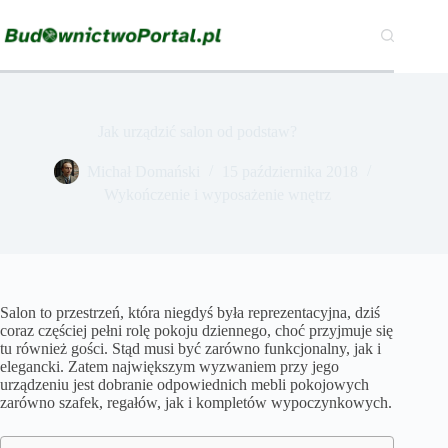
Przejdź
do
treści
Jak urządzić salon od podstaw?
Michał Domański
15 października 2018
Wykończenie i wyposażenie wnętrz
Salon to przestrzeń, która niegdyś była reprezentacyjna, dziś
coraz częściej pełni rolę pokoju dziennego, choć przyjmuje się
tu również gości. Stąd musi być zarówno funkcjonalny, jak i
elegancki. Zatem największym wyzwaniem przy jego
urządzeniu jest dobranie odpowiednich mebli pokojowych
zarówno szafek, regałów, jak i kompletów wypoczynkowych.