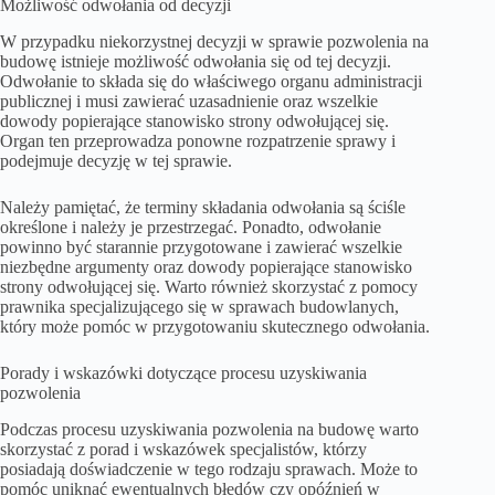
Możliwość odwołania od decyzji
W przypadku niekorzystnej decyzji w sprawie pozwolenia na
budowę istnieje możliwość odwołania się od tej decyzji.
Odwołanie to składa się do właściwego organu administracji
publicznej i musi zawierać uzasadnienie oraz wszelkie
dowody popierające stanowisko strony odwołującej się.
Organ ten przeprowadza ponowne rozpatrzenie sprawy i
podejmuje decyzję w tej sprawie.
Należy pamiętać, że terminy składania odwołania są ściśle
określone i należy je przestrzegać. Ponadto, odwołanie
powinno być starannie przygotowane i zawierać wszelkie
niezbędne argumenty oraz dowody popierające stanowisko
strony odwołującej się. Warto również skorzystać z pomocy
prawnika specjalizującego się w sprawach budowlanych,
który może pomóc w przygotowaniu skutecznego odwołania.
Porady i wskazówki dotyczące procesu uzyskiwania
pozwolenia
Podczas procesu uzyskiwania pozwolenia na budowę warto
skorzystać z porad i wskazówek specjalistów, którzy
posiadają doświadczenie w tego rodzaju sprawach. Może to
pomóc uniknąć ewentualnych błędów czy opóźnień w