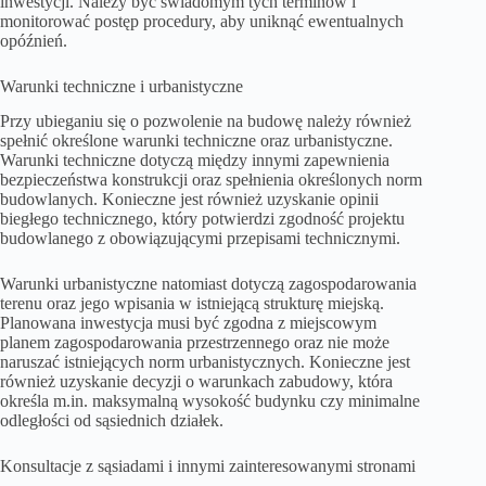
inwestycji. Należy być świadomym tych terminów i
monitorować postęp procedury, aby uniknąć ewentualnych
opóźnień.
Warunki techniczne i urbanistyczne
Przy ubieganiu się o pozwolenie na budowę należy również
spełnić określone warunki techniczne oraz urbanistyczne.
Warunki techniczne dotyczą między innymi zapewnienia
bezpieczeństwa konstrukcji oraz spełnienia określonych norm
budowlanych. Konieczne jest również uzyskanie opinii
biegłego technicznego, który potwierdzi zgodność projektu
budowlanego z obowiązującymi przepisami technicznymi.
Warunki urbanistyczne natomiast dotyczą zagospodarowania
terenu oraz jego wpisania w istniejącą strukturę miejską.
Planowana inwestycja musi być zgodna z miejscowym
planem zagospodarowania przestrzennego oraz nie może
naruszać istniejących norm urbanistycznych. Konieczne jest
również uzyskanie decyzji o warunkach zabudowy, która
określa m.in. maksymalną wysokość budynku czy minimalne
odległości od sąsiednich działek.
Konsultacje z sąsiadami i innymi zainteresowanymi stronami