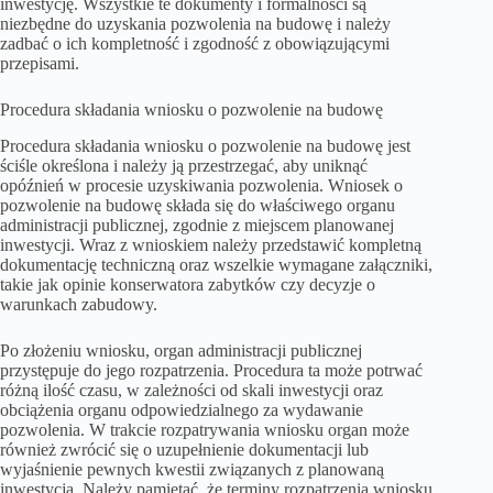
inwestycję. Wszystkie te dokumenty i formalności są
niezbędne do uzyskania pozwolenia na budowę i należy
zadbać o ich kompletność i zgodność z obowiązującymi
przepisami.
Procedura składania wniosku o pozwolenie na budowę
Procedura składania wniosku o pozwolenie na budowę jest
ściśle określona i należy ją przestrzegać, aby uniknąć
opóźnień w procesie uzyskiwania pozwolenia. Wniosek o
pozwolenie na budowę składa się do właściwego organu
administracji publicznej, zgodnie z miejscem planowanej
inwestycji. Wraz z wnioskiem należy przedstawić kompletną
dokumentację techniczną oraz wszelkie wymagane załączniki,
takie jak opinie konserwatora zabytków czy decyzje o
warunkach zabudowy.
Po złożeniu wniosku, organ administracji publicznej
przystępuje do jego rozpatrzenia. Procedura ta może potrwać
różną ilość czasu, w zależności od skali inwestycji oraz
obciążenia organu odpowiedzialnego za wydawanie
pozwolenia. W trakcie rozpatrywania wniosku organ może
również zwrócić się o uzupełnienie dokumentacji lub
wyjaśnienie pewnych kwestii związanych z planowaną
inwestycją. Należy pamiętać, że terminy rozpatrzenia wniosku