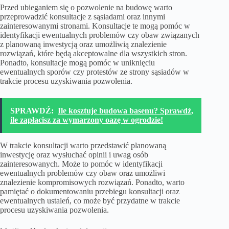
Przed ubieganiem się o pozwolenie na budowę warto
przeprowadzić konsultacje z sąsiadami oraz innymi
zainteresowanymi stronami. Konsultacje te mogą pomóc w
identyfikacji ewentualnych problemów czy obaw związanych
z planowaną inwestycją oraz umożliwią znalezienie
rozwiązań, które będą akceptowalne dla wszystkich stron.
Ponadto, konsultacje mogą pomóc w uniknięciu
ewentualnych sporów czy protestów ze strony sąsiadów w
trakcie procesu uzyskiwania pozwolenia.
SPRAWDŹ:
Ile kosztuje budowa basenu? Sprawdź,
ile zapłacisz za wymarzony oazę w ogrodzie!
W trakcie konsultacji warto przedstawić planowaną
inwestycję oraz wysłuchać opinii i uwag osób
zainteresowanych. Może to pomóc w identyfikacji
ewentualnych problemów czy obaw oraz umożliwi
znalezienie kompromisowych rozwiązań. Ponadto, warto
pamiętać o dokumentowaniu przebiegu konsultacji oraz
ewentualnych ustaleń, co może być przydatne w trakcie
procesu uzyskiwania pozwolenia.