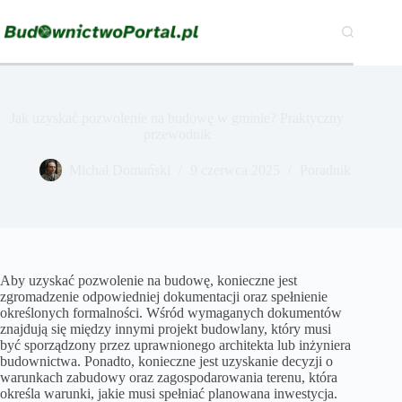
Przejdź
do
treści
Jak uzyskać pozwolenie na budowę w gminie? Praktyczny
przewodnik
Michał Domański
9 czerwca 2025
Poradnik
Aby uzyskać pozwolenie na budowę, konieczne jest
zgromadzenie odpowiedniej dokumentacji oraz spełnienie
określonych formalności. Wśród wymaganych dokumentów
znajdują się między innymi projekt budowlany, który musi
być sporządzony przez uprawnionego architekta lub inżyniera
budownictwa. Ponadto, konieczne jest uzyskanie decyzji o
warunkach zabudowy oraz zagospodarowania terenu, która
określa warunki, jakie musi spełniać planowana inwestycja.