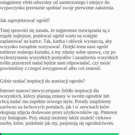
osiągniemy efekt odwrotny od zamierzonego i miejsce do
wypoczynku przestanie spełniać swoje pierwotne założenia.
Jak zaprojektować ogród?
Tutaj sprawdzi się zasada, że najprostsze rozwiązania są z
reguły najlepsze, ponieważ ogród warto na wstępie
zaplanować na kartce. Tak, kartka i ołówek wystarczą, aby
wszystko rozsądnie rozrysować. Dzięki temu nasz ogród
nabierze realnego kształtu, a my zdamy sobie sprawę, czy po
wykorzystaniu wszystkich pomysłów i zasadzeniu wszystkich
roślin przestrzeń nadal będzie nam odpowiadać, czy może
powinniśmy z czegoś zrezygnować albo coś zmienić.
Gdzie szukać inspiracji do aranżacji ogrodu?
Internet stanowi niewyczerpane źródło inspiracji dla
wszystkich, którzy planują zmiany w swoim ogrodzie lub
chcą nadać mu zupełnie nowego stylu. Porady znajdziemy
zarówno na fachowych portalach, jak i w serwisach które
skupiają zdjęcia dodawane przez użytkowników np. Pinterest
czy Instagram. Przy okazji możemy także znaleźć ciekawe
osoby, które, podobnie jak my, pasjonują się ogrodnictwem.