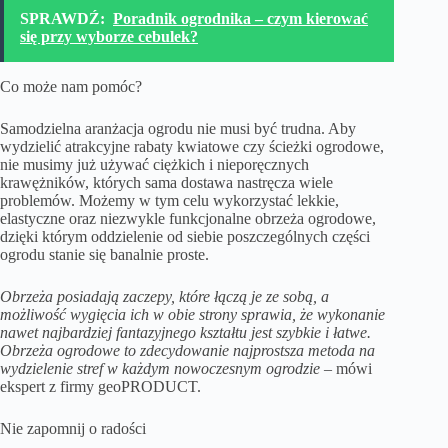
SPRAWDŹ:
Poradnik ogrodnika – czym kierować
się przy wyborze cebulek?
Co może nam pomóc?
Samodzielna aranżacja ogrodu nie musi być trudna. Aby
wydzielić atrakcyjne rabaty kwiatowe czy ścieżki ogrodowe,
nie musimy już używać ciężkich i nieporęcznych
krawężników, których sama dostawa nastręcza wiele
problemów. Możemy w tym celu wykorzystać lekkie,
elastyczne oraz niezwykle funkcjonalne obrzeża ogrodowe,
dzięki którym oddzielenie od siebie poszczególnych części
ogrodu stanie się banalnie proste.
Obrzeża posiadają zaczepy, które łączą je ze sobą, a
możliwość wygięcia ich w obie strony sprawia, że wykonanie
nawet najbardziej fantazyjnego kształtu jest szybkie i łatwe.
Obrzeża ogrodowe to zdecydowanie najprostsza metoda na
wydzielenie stref w każdym nowoczesnym ogrodzie
– mówi
ekspert z firmy
geoPRODUCT
.
Nie zapomnij o radości