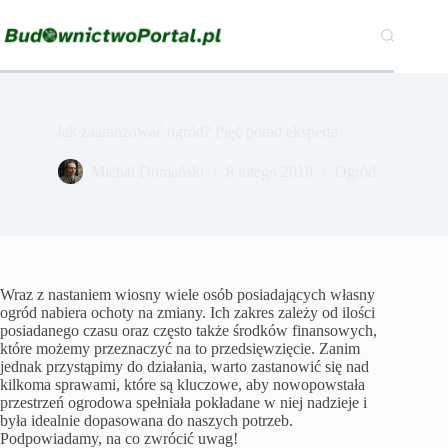
Przejdź
do
treści
Jak zaaranżować ogród? Pięć porad eksperta
Michał Domański
8 lutego 2018
Ogród
Wraz z nastaniem wiosny wiele osób posiadających własny
ogród nabiera ochoty na zmiany. Ich zakres zależy od ilości
posiadanego czasu oraz często także środków finansowych,
które możemy przeznaczyć na to przedsięwzięcie. Zanim
jednak przystąpimy do działania, warto zastanowić się nad
kilkoma sprawami, które są kluczowe, aby nowopowstała
przestrzeń ogrodowa spełniała pokładane w niej nadzieje i
była idealnie dopasowana do naszych potrzeb.
Podpowiadamy, na co zwrócić uwag!