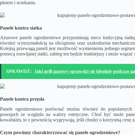
płotem i uciekaniu.
Panele kontra siatka
Ażurowe panele ogrodzeniowe przypominają nieco tradycyjną siatkę.
również wytrzymałością na obciążenia oraz uszkodzenia mechaniczn
Kolejną przewagą paneli jest możliwość wymienienia jednego segment
pomocą rozwijanej siatki, zabieg ten będzie trudniejszy i może wiąza
SPRAWDŹ:
Jaki grill gazowy sprawdzi się idealnie podczas 
Panele kontra przęsła
Panele ogrodzeniowe porównać można również do popularnych m
posesjach ze względu na walory estetyczne. Choć być może pan
kowalskim, to z pewnością wygrywają, jeśli chodzi o korzystną cenę z
Czym powinny charakteryzować się panele ogrodzeniowe?