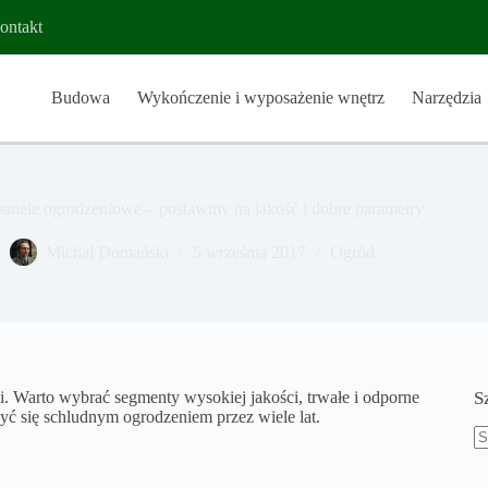
ontakt
Budowa
Wykończenie i wyposażenie wnętrz
Narzędzia
anele ogrodzeniowe – postawmy na jakość i dobre parametry
Michał Domański
5 września 2017
Ogród
i. Warto wybrać segmenty wysokiej jakości, trwałe i odporne
S
ć się schludnym ogrodzeniem przez wiele lat.
B
w