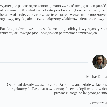
Wybierając panele ogrodzeniowe, warto zwrócić uwagę na ich jakość.
rdzewieniem. Konstrukcje pokryte powłoką antykorozyjną nie tylko d
będą swoją rolę, zabezpieczając teren przed wejściem nieproszony
ogniowy, ocynk galwaniczny połączony z lakierowaniem proszkowym
Panele ogrodzeniowe to stosunkowo tani, solidny i wytrzymały spos
szukamy ażurowego płotu o wysokich parametrach użytkowych.
Michał Doma
Od ponad dekady związany z branżą budowlaną, zdobywając dośw
projektowych. Pasjonat nowoczesnych technologii w budowni
prowadzi bloga poświęconego inn
ARTYKUŁY: 4