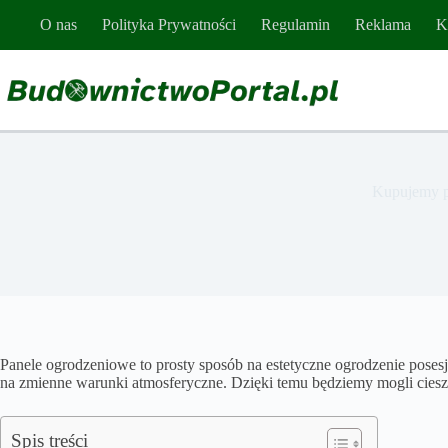
Przejdź
O nas
Polityka Prywatności
Regulamin
Reklama
K
do
treści
Kupujemy p
Panele ogrodzeniowe to prosty sposób na estetyczne ogrodzenie posesj
na zmienne warunki atmosferyczne. Dzięki temu będziemy mogli cieszy
Spis treści