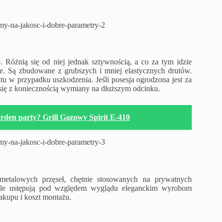
 Różnią się od niej jednak sztywnością, a co za tym idzie
e. Są zbudowane z grubszych i mniej elastycznych drutów.
u w przypadku uszkodzenia. Jeśli posesja ogrodzona jest za
ć się z koniecznością wymiany na dłuższym odcinku.
garden party? Grill Gazowy Spirit E-410
etalowych przęseł, chętnie stosowanych na prywatnych
ele ustępują pod względem wyglądu eleganckim wyrobom
akupu i koszt montażu.