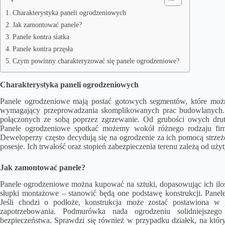
Charakterystyka paneli ogrodzeniowych
Jak zamontować panele?
Panele kontra siatka
Panele kontra przęsła
Czym powinny charakteryzować się panele ogrodzeniowe?
Charakterystyka paneli ogrodzeniowych
Panele ogrodzeniowe mają postać gotowych segmentów, które możn
wymagający przeprowadzania skomplikowanych prac budowlanych. 
połączonych ze sobą poprzez zgrzewanie. Od grubości owych drut
Panele ogrodzeniowe
spotkać możemy wokół różnego rodzaju firm,
Deweloperzy często decydują się na ogrodzenie za ich pomocą strzeż
posesje. Ich trwałość oraz stopień zabezpieczenia terenu zależą od uży
Jak zamontować panele?
Panele ogrodzeniowe można kupować na sztuki, dopasowując ich ilo
słupki montażowe – stanowić będą one podstawę konstrukcji. Pane
Jeśli chodzi o podłoże, konstrukcja może zostać postawiona w
zapotrzebowania. Podmurówka nada ogrodzeniu solidniejszeg
bezpieczeństwa. Sprawdzi się również w przypadku działek, na któ