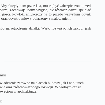
 Aby służyły nam przez lata, muszą być zabezpieczone przed
łużej zachowają ładny wygląd, ale również dłużej spełniać
ch gości. Powłoki antykorozyjne to przede wszystkim ocynk
 oraz ocynk ogniowy połączony z malowaniem.
ób na ogrodzenie działki. Warto rozważyć ich zakup, jeśli
ński
iadczenie zarówno na placach budowy, jak i w biurach
ctwie oraz zrównoważonego rozwoju. W wolnym czasie
owacjom w architekturze.
62