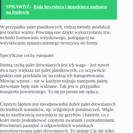
SPRAWDŹ:
Rola inwestora i inspektora nadzoru
na budowie
W przypadku palet plastikowych, rodzaj metody produkcji
jest bardzo ważny. Powstają one dzięki wykorzystaniu tzw.
techniki formowania wtryskowego, polegającej na
wtryskiwaniu uplastycznionego tworzywa do formy.
Specyficzne cechy europalet
Istotną cechą palet drewnianych jest ich waga – jest nawet
dwa razy większa niż palet plastikowych, co oczywiście
praktycznie przekłada się na rodzaj ich transportowania.
Mówiąc wprost – nie w każdym rodzaju transportu
palety
drewniane
będę mile widziane. Tak jest w przypadku
transportu powietrznego. To się po prostu nie opłaca.
Częstym błędem jest nieodpowiedni dobór palet drewnianych
do trudnych warunków, np. wilgotnych pomieszczeń. Wiąże
się to możliwością rozwinięcia się grzybów i bakterii, co z
kolei może poskutkować częstymi awariami i uszkodzeniami.
Powinieneś pamiętać o odpowiednich warunkach
przechowywania palet drewnianych. To uratuje Cię nie tylko