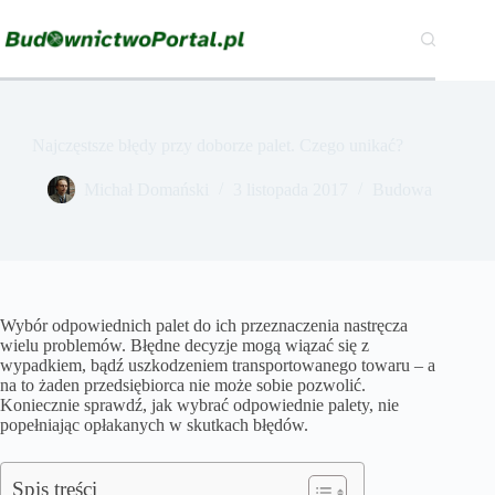
Przejdź
do
treści
Najczęstsze błędy przy doborze palet. Czego unikać?
Michał Domański
3 listopada 2017
Budowa
Wybór odpowiednich palet do ich przeznaczenia nastręcza
wielu problemów. Błędne decyzje mogą wiązać się z
wypadkiem, bądź uszkodzeniem transportowanego towaru – a
na to żaden przedsiębiorca nie może sobie pozwolić.
Koniecznie sprawdź, jak wybrać odpowiednie palety, nie
popełniając opłakanych w skutkach błędów.
Spis treści