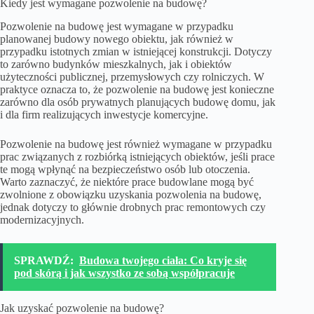
Kiedy jest wymagane pozwolenie na budowę?
Pozwolenie na budowę jest wymagane w przypadku
planowanej budowy nowego obiektu, jak również w
przypadku istotnych zmian w istniejącej konstrukcji. Dotyczy
to zarówno budynków mieszkalnych, jak i obiektów
użyteczności publicznej, przemysłowych czy rolniczych. W
praktyce oznacza to, że pozwolenie na budowę jest konieczne
zarówno dla osób prywatnych planujących budowę domu, jak
i dla firm realizujących inwestycje komercyjne.
Pozwolenie na budowę jest również wymagane w przypadku
prac związanych z rozbiórką istniejących obiektów, jeśli prace
te mogą wpłynąć na bezpieczeństwo osób lub otoczenia.
Warto zaznaczyć, że niektóre prace budowlane mogą być
zwolnione z obowiązku uzyskania pozwolenia na budowę,
jednak dotyczy to głównie drobnych prac remontowych czy
modernizacyjnych.
SPRAWDŹ:
Budowa twojego ciała: Co kryje się
pod skórą i jak wszystko ze sobą współpracuje
Jak uzyskać pozwolenie na budowę?