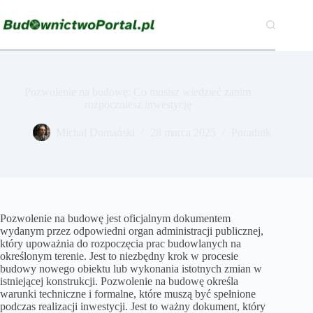
Przejdź
do
treści
Pozwolenie na budowę: Co musisz wiedzieć zanim
rozpoczniesz inwestycję
Michał Domański
28 marca 2025
Poradnik
Pozwolenie na budowę jest oficjalnym dokumentem
wydanym przez odpowiedni organ administracji publicznej,
który upoważnia do rozpoczęcia prac budowlanych na
określonym terenie. Jest to niezbędny krok w procesie
budowy nowego obiektu lub wykonania istotnych zmian w
istniejącej konstrukcji. Pozwolenie na budowę określa
warunki techniczne i formalne, które muszą być spełnione
podczas realizacji inwestycji. Jest to ważny dokument, który