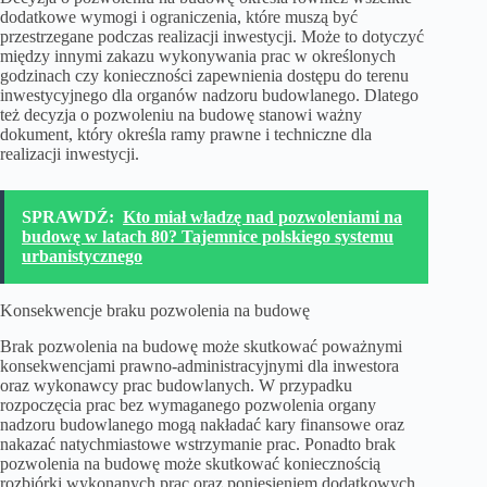
dodatkowe wymogi i ograniczenia, które muszą być
przestrzegane podczas realizacji inwestycji. Może to dotyczyć
między innymi zakazu wykonywania prac w określonych
godzinach czy konieczności zapewnienia dostępu do terenu
inwestycyjnego dla organów nadzoru budowlanego. Dlatego
też decyzja o pozwoleniu na budowę stanowi ważny
dokument, który określa ramy prawne i techniczne dla
realizacji inwestycji.
SPRAWDŹ:
Kto miał władzę nad pozwoleniami na
budowę w latach 80? Tajemnice polskiego systemu
urbanistycznego
Konsekwencje braku pozwolenia na budowę
Brak pozwolenia na budowę może skutkować poważnymi
konsekwencjami prawno-administracyjnymi dla inwestora
oraz wykonawcy prac budowlanych. W przypadku
rozpoczęcia prac bez wymaganego pozwolenia organy
nadzoru budowlanego mogą nakładać kary finansowe oraz
nakazać natychmiastowe wstrzymanie prac. Ponadto brak
pozwolenia na budowę może skutkować koniecznością
rozbiórki wykonanych prac oraz poniesieniem dodatkowych