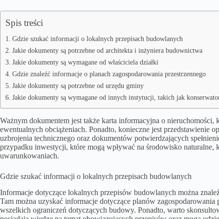
Spis treści
Gdzie szukać informacji o lokalnych przepisach budowlanych
Jakie dokumenty są potrzebne od architekta i inżyniera budownictwa
Jakie dokumenty są wymagane od właściciela działki
Gdzie znaleźć informacje o planach zagospodarowania przestrzennego
Jakie dokumenty są potrzebne od urzędu gminy
Jakie dokumenty są wymagane od innych instytucji, takich jak konserwato
Ważnym dokumentem jest także karta informacyjna o nieruchomości, kt
ewentualnych obciążeniach. Ponadto, konieczne jest przedstawienie op
uzbrojenia technicznego oraz dokumentów potwierdzających spełnie
przypadku inwestycji, które mogą wpływać na środowisko naturalne, k
uwarunkowaniach.
Gdzie szukać informacji o lokalnych przepisach budowlanych
Informacje dotyczące lokalnych przepisów budowlanych można znaleźć
Tam można uzyskać informacje dotyczące planów zagospodarowania prz
wszelkich ograniczeń dotyczących budowy. Ponadto, warto skonsultow
posiadają wiedzę na temat obowiązujących przepisów oraz mogą udziel