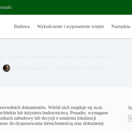
ontakt
Budowa
Wykończenie i wyposażenie wnętrz
Narzędzia
ie na budowę: jakie dokumenty zbierać i gdzie ich szukać
Michał Domański
23 maja 2025
Poradnik
owiednich dokumentów. Wśród nich znajduje się m.in.
S
architekta lub inżyniera budownictwa. Ponadto, wymagane
unkach zabudowy lub decyzji o ustaleniu lokalizacji
u praw do dysponowania nieruchomością oraz dokumenty
B
w