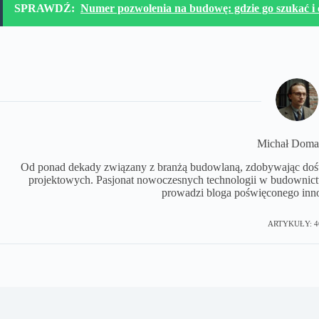
SPRAWDŹ:
Numer pozwolenia na budowę: gdzie go szukać i c
Michał Doma
Od ponad dekady związany z branżą budowlaną, zdobywając dośw
projektowych. Pasjonat nowoczesnych technologii w budowni
prowadzi bloga poświęconego inn
ARTYKUŁY: 4