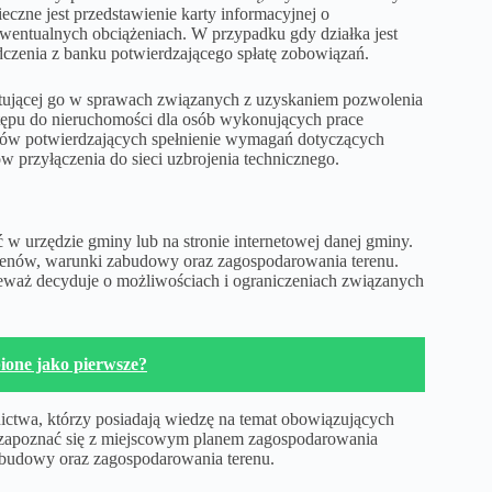
czne jest przedstawienie karty informacyjnej o
ewentualnych obciążeniach. W przypadku gdy działka jest
dczenia z banku potwierdzającego spłatę zobowiązań.
entującej go w sprawach związanych z uzyskaniem pozwolenia
ępu do nieruchomości dla osób wykonujących prace
tów potwierdzających spełnienie wymagań dotyczących
 przyłączenia do sieci uzbrojenia technicznego.
w urzędzie gminy lub na stronie internetowej danej gminy.
erenów, warunki zabudowy oraz zagospodarowania terenu.
ieważ decyduje o możliwościach i ograniczeniach związanych
one jako pierwsze?
ictwa, którzy posiadają wiedzę na temat obowiązujących
ż zapoznać się z miejscowym planem zagospodarowania
zabudowy oraz zagospodarowania terenu.