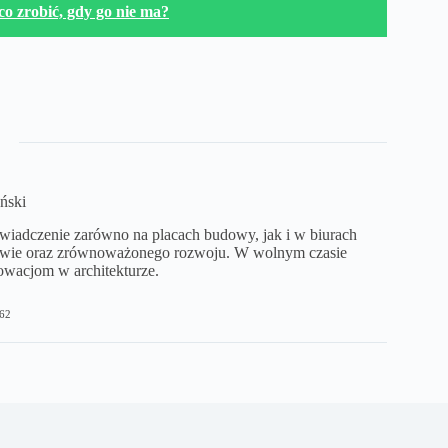
o zrobić, gdy go nie ma?
ński
iadczenie zarówno na placach budowy, jak i w biurach
ctwie oraz zrównoważonego rozwoju. W wolnym czasie
owacjom w architekturze.
62