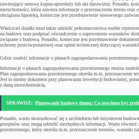
zawierający umowę kupna-sprzedaży lub akt darowizny. Ponadto, konie
nieruchomości, która zawiera informacje o przeznaczeniu terenu oraz 
obciążona hipoteką, konieczne jest przedstawienie stosownego zaświa
Właściciel działki musi także udzielić pełnomocnictwa osobie reprez
na budowę oraz podpisać oświadczenie o zapewnieniu warunków dost
związane z budową. Ponadto, konieczne jest przedstawienie dokumen
ochrony przeciwpożarowej oraz opinii technicznej dotyczącej warunków
Gdzie znaleźć informacje o planach zagospodarowania przestrzennego
Informacje o planach zagospodarowania przestrzennego można znaleźć 
Plan zagospodarowania przestrzennego określa m.in. przeznaczenie t
Jest to istotny dokument przy planowaniu inwestycji budowlanej, pon
z daną nieruchomością.
SPRAWDŹ:
Planowanie budowy domu: Co powinno być zrobi
Ponadto, warto skonsultować się z architektem lub inżynierem budown
przepisów oraz mogą udzielić niezbędnych informacji. Warto równie
przestrzennego, który określa m.in. przeznaczenie terenów, warunki 