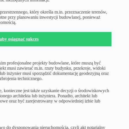
zestrzennego, który określa m.in. przeznaczenie terenów,
totne przy planowaniu inwestycji budowlanej, ponieważ
homością.
aby osiągnąć sukces
im profesjonalne projekty budowlane, które muszą być
kt musi zawierać m.in. rzuty budynku, przekroje, widoki
kt lub inżynier musi sporządzić dokumentację geodezyjną oraz
zbrojenia technicznego.
, konieczne jest także uzyskanie decyzji o środowiskowych
ego architekta lub inżyniera. Ponadto, architekt lub
we oraz być zarejestrowany w odpowiedniej izbie lub
awo do dysponowania nieruchomością, czyli akt notarialny