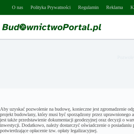
Przejdź
O nas
Polityka Prywatności
Regulamin
Reklama
K
do
treści
Pozwolen
Aby uzyskać pozwolenie na budowę, konieczne jest zgromadzenie odp
projekt budowlany, który musi być sporządzony przez uprawnionego 
jest także przedstawienie dokumentacji geodezyjnej oraz decyzji o war
inwestycji. Dodatkowo, należy dostarczyć oświadczenie o posiadani
potwierdzające opłacenie tzw. opłaty legalizacyjnej.