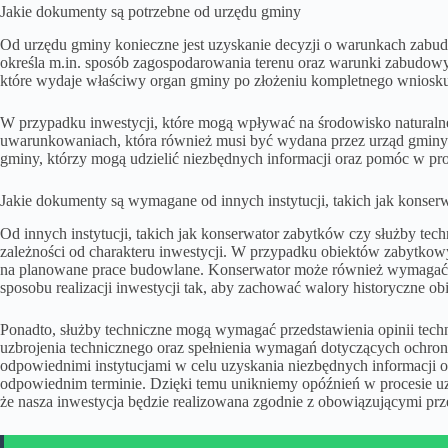
Jakie dokumenty są potrzebne od urzędu gminy
Od urzędu gminy konieczne jest uzyskanie decyzji o warunkach zabudow
określa m.in. sposób zagospodarowania terenu oraz warunki zabudowy
które wydaje właściwy organ gminy po złożeniu kompletnego wnios
W przypadku inwestycji, które mogą wpływać na środowisko naturalne
uwarunkowaniach, która również musi być wydana przez urząd gminy.
gminy, którzy mogą udzielić niezbędnych informacji oraz pomóc w p
Jakie dokumenty są wymagane od innych instytucji, takich jak konser
Od innych instytucji, takich jak konserwator zabytków czy służby 
zależności od charakteru inwestycji. W przypadku obiektów zabytkow
na planowane prace budowlane. Konserwator może również wymagać p
sposobu realizacji inwestycji tak, aby zachować walory historyczne obi
Ponadto, służby techniczne mogą wymagać przedstawienia opinii techn
uzbrojenia technicznego oraz spełnienia wymagań dotyczących ochron
odpowiednimi instytucjami w celu uzyskania niezbędnych informacj
odpowiednim terminie. Dzięki temu unikniemy opóźnień w procesie 
że nasza inwestycja będzie realizowana zgodnie z obowiązującymi prz