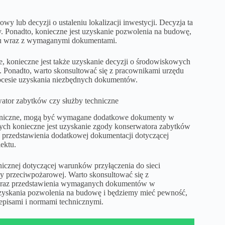
y lub decyzji o ustaleniu lokalizacji inwestycji. Decyzja ta
. Ponadto, konieczne jest uzyskanie pozwolenia na budowę,
ku wraz z wymaganymi dokumentami.
, konieczne jest także uzyskanie decyzji o środowiskowych
 Ponadto, warto skonsultować się z pracownikami urzędu
rocesie uzyskania niezbędnych dokumentów.
wator zabytków czy służby techniczne
techniczne, mogą być wymagane dodatkowe dokumenty w
ych konieczne jest uzyskanie zgody konserwatora zabytków
rzedstawienia dodatkowej dokumentacji dotyczącej
ektu.
icznej dotyczącej warunków przyłączenia do sieci
y przeciwpożarowej. Warto skonsultować się z
i oraz przedstawienia wymaganych dokumentów w
uzyskania pozwolenia na budowę i będziemy mieć pewność,
episami i normami technicznymi.