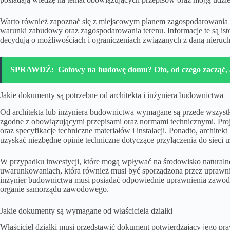
Warto również zapoznać się z miejscowym planem zagospodarowania pr
warunki zabudowy oraz zagospodarowania terenu. Informacje te są is
decydują o możliwościach i ograniczeniach związanych z daną nieruc
SPRAWDŹ:
Gotowy na budowę domu? Oto, od czego zacząć, 
Jakie dokumenty są potrzebne od architekta i inżyniera budownictwa
Od architekta lub inżyniera budownictwa wymagane są przede wszystk
zgodne z obowiązującymi przepisami oraz normami technicznymi. Proje
oraz specyfikacje techniczne materiałów i instalacji. Ponadto, archite
uzyskać niezbędne opinie techniczne dotyczące przyłączenia do sieci u
W przypadku inwestycji, które mogą wpływać na środowisko naturalne
uwarunkowaniach, która również musi być sporządzona przez uprawnion
inżynier budownictwa musi posiadać odpowiednie uprawnienia zawodo
organie samorządu zawodowego.
Jakie dokumenty są wymagane od właściciela działki
Właściciel działki musi przedstawić dokument potwierdzający jego pr