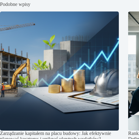
Podobne wpisy
Zarządzanie kapitałem na placu budowy: Jak efektywnie
Rank
planować kosztorys i uniknąć ukrytych wydatków?
Defi