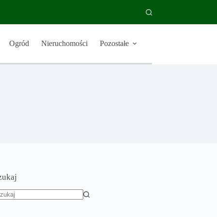
Ogród
Nieruchomości
Pozostałe
zukaj
rak
yników