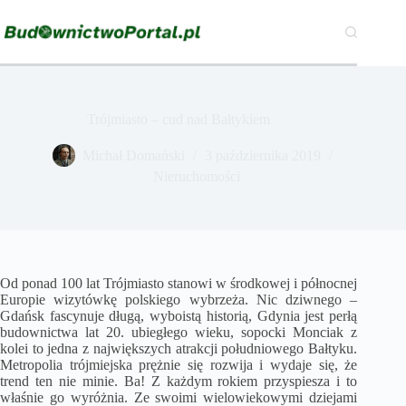
Przejdź
do
treści
Trójmiasto – cud nad Bałtykiem
Michał Domański
3 października 2019
Nieruchomości
Od ponad 100 lat Trójmiasto stanowi w środkowej i północnej
Europie wizytówkę polskiego wybrzeża. Nic dziwnego –
Gdańsk fascynuje długą, wyboistą historią, Gdynia jest perłą
budownictwa lat 20. ubiegłego wieku, sopocki Monciak z
kolei to jedna z największych atrakcji południowego Bałtyku.
Metropolia trójmiejska prężnie się rozwija i wydaje się, że
trend ten nie minie. Ba! Z każdym rokiem przyspiesza i to
właśnie go wyróżnia. Ze swoimi wielowiekowymi dziejami