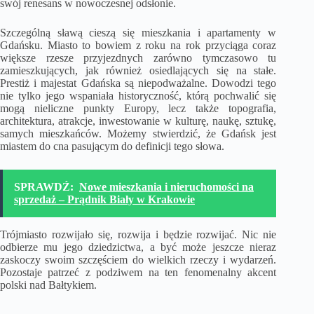
swój renesans w nowoczesnej odsłonie.
Szczególną sławą cieszą się
mieszkania i apartamenty w
Gdańsku
. Miasto to bowiem z roku na rok przyciąga coraz
większe rzesze przyjezdnych zarówno tymczasowo tu
zamieszkujących, jak również osiedlających się na stałe.
Prestiż i majestat Gdańska są niepodważalne. Dowodzi tego
nie tylko jego wspaniała historyczność, którą pochwalić się
mogą nieliczne punkty Europy, lecz także topografia,
architektura, atrakcje, inwestowanie w kulturę, naukę, sztukę,
samych mieszkańców. Możemy stwierdzić, że Gdańsk jest
miastem do cna pasującym do definicji tego słowa.
SPRAWDŹ:
Nowe mieszkania i nieruchomości na
sprzedaż – Prądnik Biały w Krakowie
Trójmiasto rozwijało się, rozwija i będzie rozwijać. Nic nie
odbierze mu jego dziedzictwa, a być może jeszcze nieraz
zaskoczy swoim szczęściem do wielkich rzeczy i wydarzeń.
Pozostaje patrzeć z podziwem na ten fenomenalny akcent
polski nad Bałtykiem.