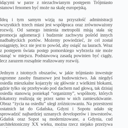
idącymi w parze z niezachwianym postępem Trójmiasto
stanowi fenomen być może na skalę europejską.
Ideą i tym samym wizją na przyszłość administracji
wszystkich trzech miast jest współpraca oraz zrównoważony
rozwój. Od samego istnienia metropolii misją stała się
promocja aglomeracji i budzenie zachwytu pośród innych
nadbałtyckich portów. Możemy powiedzieć, że cel został
osiągnięty, lecz nie jest to powód, aby osiąść na laurach. Wraz
z postępem świata postęp pomorskiego wybrzeża nie może
stanąć w miejscu. Podstawową zasadą powinien być ciągły,
lecz zarazem rozsądnie realizowany rozwój.
Jednym z istotnych obszarów, w jakie trójmiasto inwestuje
ogromne zasoby finansowe jest budownictwo. Jak niegdyś
osiedla mieszkalne kojarzyły się głównie z wielkimi blokami,
gdzie tylko się przebywało pod dachem nad głową, tak dzisiaj
osiedla stanowią poniekąd “organizmy”, wspólnoty, których
lokatorzy realizują się przez samo w nich zamieszkiwanie.
Obraz “życia na osiedlu” uległ zróżnicowaniu. Na przestrzeni
ostatnich lat do Gdańska, Gdyni i Sopotu udało się
sprowadzić najbardziej uznanych developerów i inwestorów.
Gdańsk oraz Sopot są modernizowane, a Gdynia, cud
architektoniczny XX wieku, można rzecz niejako przeżywa