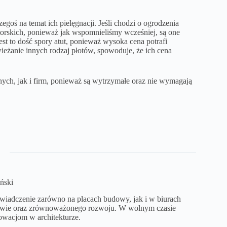
egoś na temat ich pielęgnacji. Jeśli chodzi o ogrodzenia
orskich, ponieważ jak wspomnieliśmy wcześniej, są one
t to dość spory atut, ponieważ wysoka cena potrafi
wieżanie innych rodzaj płotów, spowoduje, że ich cena
ych, jak i firm, ponieważ są wytrzymałe oraz nie wymagają
ński
iadczenie zarówno na placach budowy, jak i w biurach
ctwie oraz zrównoważonego rozwoju. W wolnym czasie
owacjom w architekturze.