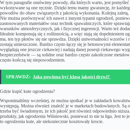
W tym paragrafie omówimy powody, dla których warto, jest pomyśleć 
wykonywane są one ręcznie. Dzięki temu mamy gwarancję, że każdego
powodów do obaw związanych z jakością wykonania. Kolejną zaletą, kt
Nie można porównywać ich nawet z innymi typami ogrodzeń, ponieważ 
zastosowanych materiałów oraz technik spawalniczych, które sprawi
warunków atmosferycznych, jak i fizycznej ingerencji. Warto też dodać
Idealnie komponują się z roślinnością, a więc stają się dopełnieniem o
ma, ten typ płotów się nie sprawdza. Dzięki uniwersalności wzorów i 
zostają umieszczone. Bardzo często łączy się je betonowymi elementam
wyglądają one jeszcze ciekawiej i nadają danej posesji ciekawego wy
bezpieczeństwie — są solidne oraz bardzo często zakończone metalow
często kończą się niepowodzeniem.
SPRAWDŹ:
Jaka powinna być klasa jakości drzwi?
Gdzie kupić kute ogrodzenia?
Wspominaliśmy wcześniej, że można spotkać je w zakładach kowalstwa 
występują. Można również znaleźć je w marketach budowlanych. Są o
trzeba być świadomym, że ich jakość jest również odpowiednio niższa.
produkty, jak ogrodzenia Wiśniowski, ponieważ to nie ta liga. Jest to 
to ogrodzenia kute, ale niekoniecznie kosztowały krocie.