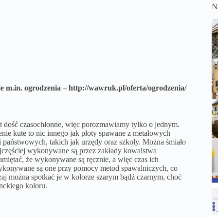
N
e m.in. ogrodzenia –
http://wawruk.pl/oferta/ogrodzenia/
st dość czasochłonne, więc porozmawiamy tylko o jednym.
enie kute to nic innego jak płoty spawane z metalowych
i państwowych, takich jak urzędy oraz szkoły. Można śmiało
częściej wykonywane są przez zakłady kowalstwa
pamiętać, że wykonywane są ręcznie, a więc czas ich
 wykonywane są one przy pomocy metod spawalniczych, co
zaj można spotkać je w kolorze szarym bądź czarnym, choć
nckiego koloru.