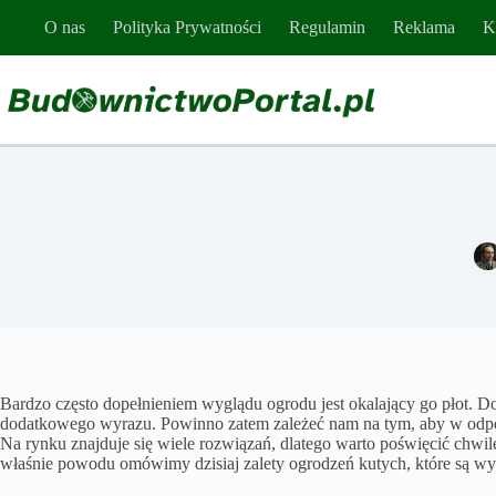
Przejdź
O nas
Polityka Prywatności
Regulamin
Reklama
K
do
treści
Bardzo często dopełnieniem wyglądu ogrodu jest okalający go płot. Do
dodatkowego wyrazu. Powinno zatem zależeć nam na tym, aby w odpow
Na rynku znajduje się wiele rozwiązań, dlatego warto poświęcić chwilę
właśnie powodu omówimy dzisiaj zalety ogrodzeń kutych, które są wyb