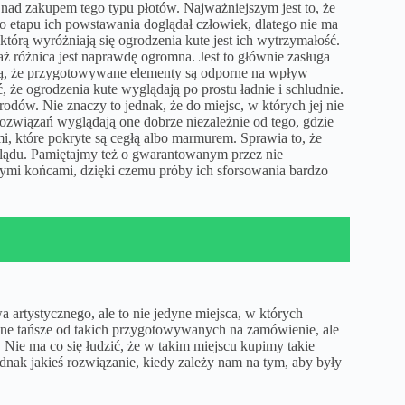
nad zakupem tego typu płotów. Najważniejszym jest to, że
 etapu ich powstawania doglądał człowiek, dlatego nie ma
órą wyróżniają się ogrodzenia kute jest ich wytrzymałość.
różnica jest naprawdę ogromna. Jest to głównie zasługa
ają, że przygotowywane elementy są odporne na wpływ
, że ogrodzenia kute wyglądają po prostu ładnie i schludnie.
grodów. Nie znaczy to jednak, że do miejsc, w których jej nie
rozwiązań wyglądają one dobrze niezależnie od tego, gdzie
i, które pokryte są cegłą albo marmurem. Sprawia to, że
glądu. Pamiętajmy też o gwarantowanym przez nie
ymi końcami, dzięki czemu próby ich sforsowania bardzo
artystycznego, ale to nie jedyne miejsca, w których
ne tańsze od takich przygotowywanych na zamówienie, ale
 Nie ma co się łudzić, że w takim miejscu kupimy takie
jednak jakieś rozwiązanie, kiedy zależy nam na tym, aby były