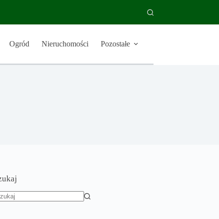
Ogród
Nieruchomości
Pozostałe
zukaj
rak
yników