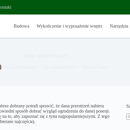
ontakt
Budowa
Wykończenie i wyposażenie wnętrz
Narzędzia
Zalety ogrodzeń kutych
Michał Domański
23 września 2017
Drzwi i bramy
brze dobrany potrafi sprawić, że dana przestrzeń nabiera
S
iedni sposób dobrać wygląd ogrodzenia do danej posesji.
 na to, aby zapoznać się z tymi najpopularniejszymi. Z tego
ierane najczęściej.
B
w