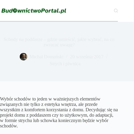
Przejdź
do
treści
Schody na poddasze – gdzie umieścić, jakie wybrać, na co
zwracać uwagę?
Michał Domański
20 września 2017
Strych i piwnica
Wybór schodów to jeden w ważniejszych elementów
związanych nie tylko z estetyka wnętrza, ale przede
wszystkim z komfortem korzystania z domu. Decydując się na
projekt domu z poddaszem czy to użytkowym, do adaptacji,
w formie strychu lub schowka koniecznym będzie wybór
schodów.