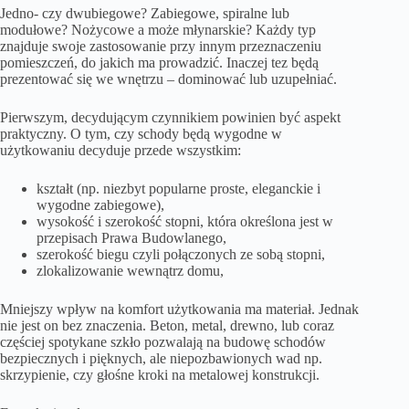
Jedno- czy dwubiegowe? Zabiegowe, spiralne lub
modułowe? Nożycowe a może młynarskie? Każdy typ
znajduje swoje zastosowanie przy innym przeznaczeniu
pomieszczeń, do jakich ma prowadzić. Inaczej tez będą
prezentować się we wnętrzu – dominować lub uzupełniać.
Pierwszym, decydującym czynnikiem powinien być aspekt
praktyczny. O tym, czy schody będą wygodne w
użytkowaniu decyduje przede wszystkim:
kształt (np. niezbyt popularne proste, eleganckie i
wygodne zabiegowe),
wysokość i szerokość stopni, która określona jest w
przepisach Prawa Budowlanego,
szerokość biegu czyli połączonych ze sobą stopni,
zlokalizowanie wewnątrz domu,
Mniejszy wpływ na komfort użytkowania ma materiał. Jednak
nie jest on bez znaczenia. Beton, metal, drewno, lub coraz
częściej spotykane szkło pozwalają na budowę schodów
bezpiecznych i pięknych, ale niepozbawionych wad np.
skrzypienie, czy głośne kroki na metalowej konstrukcji.