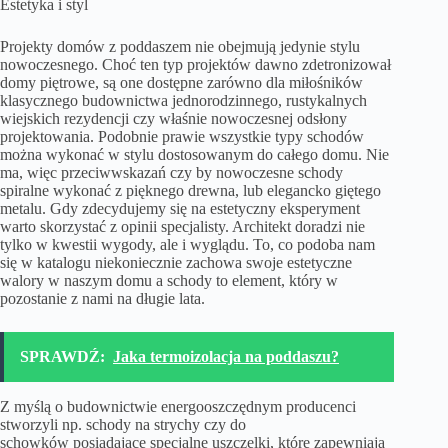
Estetyka i styl
Projekty domów z poddaszem
nie obejmują jedynie stylu
nowoczesnego. Choć ten typ projektów dawno zdetronizował
domy piętrowe, są one dostępne zarówno dla miłośników
klasycznego budownictwa jednorodzinnego, rustykalnych
wiejskich rezydencji czy właśnie nowoczesnej odsłony
projektowania. Podobnie prawie wszystkie typy schodów
można wykonać w stylu dostosowanym do całego domu. Nie
ma, więc przeciwwskazań czy by nowoczesne schody
spiralne wykonać z pięknego drewna, lub elegancko giętego
metalu. Gdy zdecydujemy się na estetyczny eksperyment
warto skorzystać z opinii specjalisty. Architekt doradzi nie
tylko w kwestii wygody, ale i wyglądu. To, co podoba nam
się w katalogu niekoniecznie zachowa swoje estetyczne
walory w naszym domu a schody to element, który w
pozostanie z nami na długie lata.
SPRAWDŹ:
Jaka termoizolacja na poddaszu?
Z myślą o budownictwie energooszczędnym producenci
stworzyli np. schody na strychy czy do
schowków posiadające specjalne uszczelki, które zapewniają